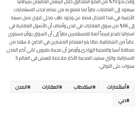
وقدر نحو 70% من النمو المتحقق خلال الربعين المقبلين ببريطانيا
سيعود إلى العقارات، نظراً لما تتمتع به من عناصر لجذب الاستثمارات
الأجنبية في هذا المجال فضلا عن وجود طلب محلي قوي تصل نسبته
إلى 66% من سوق العقارات في لندن.وأضاف أن الأصول العقارية في
استراليا تقدم فرصاً آمنة للمستثمرين نظراً إلى أن السوق يوفّر مستوى
عالياً من الشفافية، ممّا يثير اهتمام المشترين في الخارج، لا سيّما من
منطقة آسيا والمحيط الهادئ.وأوضح أن مدينة ملبورن، ثاني أكبر المدن
الاسترالية، والتي سميت المدينة الأكثر ملاءَمة للعيش في العالم 3
سنوات على التوالي.
أستثمارات
استقطاب
العقارات
المدن
دبي