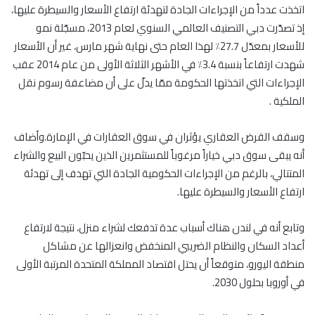
اتخذت عدداً من الإجراءات الجادة لتهدئة ارتفاع الأسعار والسيطرة عليها،
إذ تصدّرت دبي التصنيف العالمي السنوي لعام 2013، مسجّلة نمو
للأسعار بمعدّل 27.7٪ لهذا العام حتى نهاية شهر مارس، غير أن الأسعار
شهدت ارتفاعاً بنسبة 3.4٪ في الأشهر الثلاثة الأولى من عام 2014 عقب
الإجراءات التي اتخذتها الحكومة ممّا يدلّ على أن مضاعفة رسوم نقل
الملكية .
وسقف القرض العقاري يؤثران في سوق العقارات في الإمارة.وأضاف
أنه يبقى سوق دبي خياراً مرغوباً للمستثمرين الذين يحبّون البيع والشراء
المتتالي، بالرغم من الإجراءات الحكومية الجادة التي تهدف إلى تهدئة
ارتفاع الأسعار والسيطرة عليها.
وتابع أنه في لندن هناك أسباب عدة تدفعك لشراء منزل، نتيجة لارتفاع
أعداد السكان والنظام الضريبي المنخفض وانعزالها عن مشاكل
منطقة اليورو، متوقعاً أن يحتل اقتصاد المملكة المتحدة المرتبة الأولى
في أوروبا بحلول 2030.