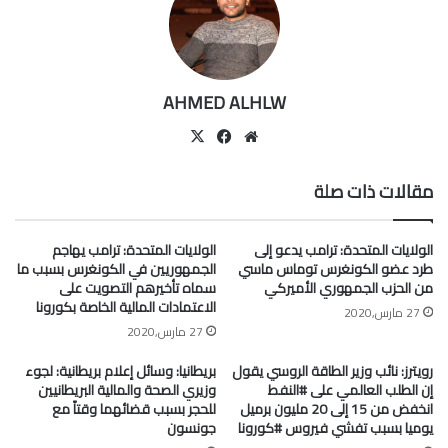
AHMED ALHLW
موقع
‫X
فيسبوك
الويب
مقالات ذات صلة
الولايات المتحدة: ترامب يدعو إلى
الولايات المتحدة: ترامب يهاجم
طرد عضو الكونغرس توماس ماسي
الجمهوريين في الكونغرس بسبب ما
من الحزب الجمهوري الأميركي
سماه تأخيرهم التصويت على
الاعتمادات المالية الخاصة بكورونا
27 مارس,2020
27 مارس,2020
رويترز: نائب وزير الطاقة الروسي يقول
بريطانيا: وسائل إعلام بريطانية: لجوء
إن الطلب العالمي على #النفط
وزيري الصحة والمالية البريطانيين
انخفض من 15 إلى 20 مليون برميل
للحجر بسبب قضائهما وقتاً مع
يوميا بسبب تفشي فيروس #كورونا
جونسون