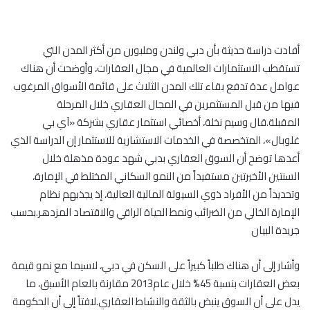
أفادت دراسة حديثة بأن دبي ولندن وملبورن من أكثر المدن التي
تستقطب الاستثمارات العالمية في مجال العقارات، وأوضحت أن هناك
عوامل عدة تدفع بقاء تلك المدن الثلاث على قائمة الأسواق المرغوب
فيها من قبل المستثمرين في المجال العقاري خلال المرحلة
المقبلة.قال وسيم نخلة، أخصائي استثمار عقاري بشركة «آي بي
غلوبال»، المتخصصة في الخدمات الاستشارية للاستثمار إن الدراسة الذي
أعدها توضح أن السوق العقاري بدبي شهد عودة مذهلة خلال
السنتين الأخيرتين مستفيداً من النمو السكاني المختلط في الإمارة،
وتحديداً من الأفراد ذوي السيولة المالية العالية، إذ يجذبهم نظام
الإمارة الخالي من الضرائب ونمط الحياة الراقي والاقتصاد المزدهر.بحسب
جريدة البيان
وأشار إلى أن هناك طلباً كبيراً على السكن في دبي، لاسيما مع نمو قيمة
بعض العقارات بنسبة 45% خلال عام2013 مقارنة بالعام الأسبق، ما
يدل على أن السوق ينبض بالثقة والنشاط العقاري.لافتاً إلى أن الحكومة