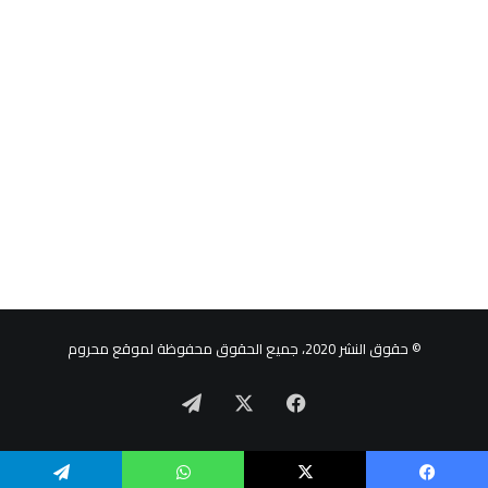
© حقوق النشر 2020، جميع الحقوق محفوظة لموقع محروم
‫X
فيسبوك
تيلقرام