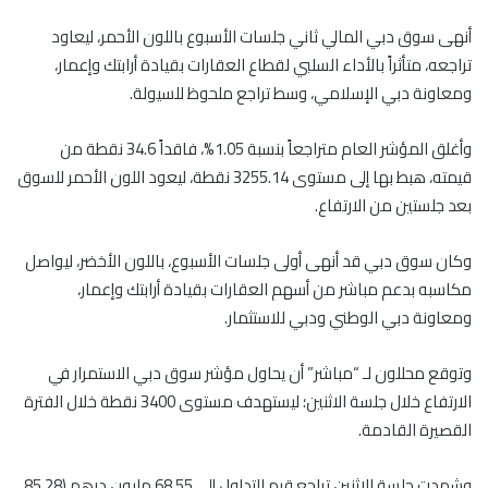
أنهى سوق دبي المالي ثاني جلسات الأسبوع باللون الأحمر، ليعاود
تراجعه، متأثراً بالأداء السلبي لقطاع العقارات بقيادة أرابتك وإعمار،
ومعاونة دبي الإسلامي، وسط تراجع ملحوظ للسيولة.
وأغلق المؤشر العام متراجعاً بنسبة 1.05%، فاقداً 34.6 نقطة من
قيمته، هبط بها إلى مستوى 3255.14 نقطة، ليعود اللون الأحمر للسوق
بعد جلستين من الارتفاع.
وكان سوق دبي قد أنهى أولى جلسات الأسبوع، باللون الأخضر، ليواصل
مكاسبه بدعم مباشر من أسهم العقارات بقيادة أرابتك وإعمار،
ومعاونة دبي الوطني ودبي للاستثمار.
وتوقع محللون لـ “مباشر” أن يحاول مؤشر سوق دبي الاستمرار في
الارتفاع خلال جلسة الاثنين؛ ليستهدف مستوى 3400 نقطة خلال الفترة
القصيرة القادمة.
وشهدت جلسة الاثنين تراجع قيم التداول إلى 68.55 مليون درهم (85.28