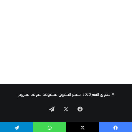
© حقوق النشر 2020، جميع الحقوق محفوظة لموقع محروم
‫X
فيسبوك
تيلقرام