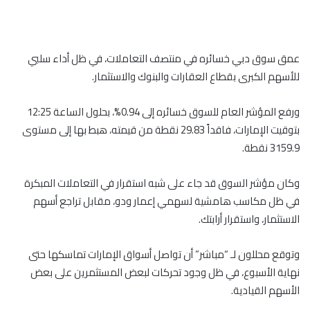
عمق سوق دبي خسائره في منتصف التعاملات، في ظل أداء سلبي
للأسهم الكبرى بقطاع العقارات والبنوك والاستثمار.
ورفع المؤشر العام للسوق خسائره إلى 0.94%، بحلول الساعة 12:25
بتوقيت الإمارات، فاقداً 29.83 نقطة من قيمته، هبط بها إلى مستوى
3159.9 نقطة.
وكان مؤشر السوق قد جاء على شبه استقرار في التعاملات المبكرة
في ظل مكاسب هامشية لسهمي إعمار ودو، مقابل تراجع أسهم
الاستثمار، واستقرار أرابتك.
وتوقع محللون لـ “مباشر” أن تواصل أسواق الإمارات تماسكها حتى
نهاية الأسبوع، في ظل وجود تحركات لبعض المستثمرين على بعض
الأسهم القيادية.