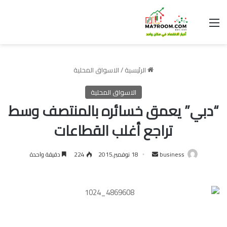
القائمة
الرئيسية
/
الاسواق المحلية
الاسواق المحلية
“دبي” يعمق خسائره بالمنتصف وسط
تراجع أغلب القطاعات
أرسل
business
18 نوفمبر,2015
224
دقيقة واحدة
بريدا
إلكترونيا