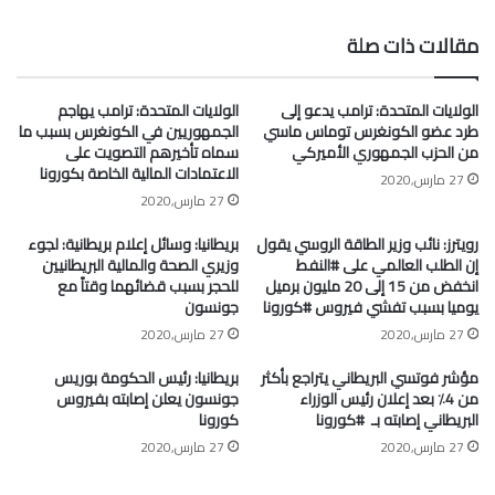
الويب
مقالات ذات صلة
الولايات المتحدة: ترامب يدعو إلى
الولايات المتحدة: ترامب يهاجم
طرد عضو الكونغرس توماس ماسي
الجمهوريين في الكونغرس بسبب ما
من الحزب الجمهوري الأميركي
سماه تأخيرهم التصويت على
الاعتمادات المالية الخاصة بكورونا
27 مارس,2020
27 مارس,2020
رويترز: نائب وزير الطاقة الروسي يقول
بريطانيا: وسائل إعلام بريطانية: لجوء
إن الطلب العالمي على #النفط
وزيري الصحة والمالية البريطانيين
انخفض من 15 إلى 20 مليون برميل
للحجر بسبب قضائهما وقتاً مع
يوميا بسبب تفشي فيروس #كورونا
جونسون
27 مارس,2020
27 مارس,2020
مؤشر فوتسي البريطاني يتراجع بأكثر
بريطانيا: رئيس الحكومة بوريس
من 4٪ بعد إعلان رئيس الوزراء
جونسون يعلن إصابته بفيروس
البريطاني إصابته بـ ⁧ #كورونا⁩
كورونا
27 مارس,2020
27 مارس,2020