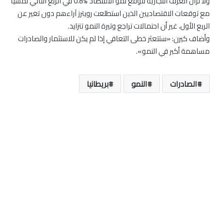
ولا تزال الغرف التجارية تتوقع نمو الاقتصاد %0.8 في الربع الثاني تمشيا
مع توقعات الاقتصاديين الذين استطلعت رويترز آراءهم دون تغير عن
الربع الأول، غير أن احتمالات تراجع وتيرة النمو تتزايد.
وأضاف كيرن: «ستتعثر خطى التعافي إذا لم يكن للاستثمار والصادرات
مساهمة أكبر في النمو».
الصادرات
النمو
بريطانيا