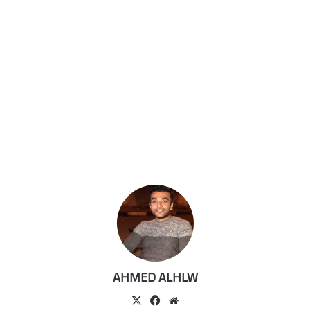
AHMED ALHLW
موقع
‫X
فيسبوك