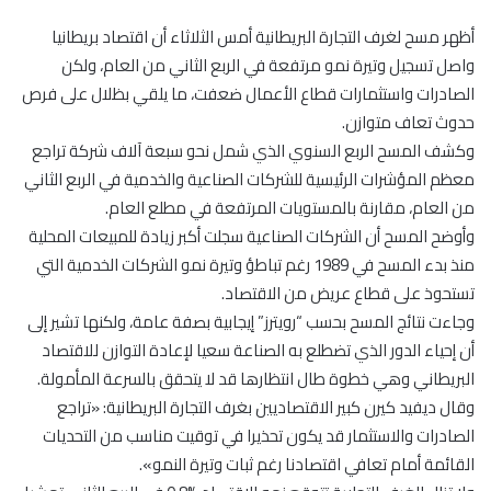
أظهر مسح لغرف التجارة البريطانية أمس الثلاثاء أن اقتصاد بريطانيا
واصل تسجيل وتيرة نمو مرتفعة في الربع الثاني من العام، ولكن
الصادرات واستثمارات قطاع الأعمال ضعفت، ما يلقي بظلال على فرص
حدوث تعاف متوازن.
وكشف المسح الربع السنوي الذي شمل نحو سبعة آلاف شركة تراجع
معظم المؤشرات الرئيسية للشركات الصناعية والخدمية في الربع الثاني
من العام، مقارنة بالمستويات المرتفعة في مطلع العام.
وأوضح المسح أن الشركات الصناعية سجلت أكبر زيادة للمبيعات المحلية
منذ بدء المسح في 1989 رغم تباطؤ وتيرة نمو الشركات الخدمية التي
تستحوذ على قطاع عريض من الاقتصاد.
وجاءت نتائج المسح بحسب “رويترز” إيجابية بصفة عامة، ولكنها تشير إلى
أن إحياء الدور الذي تضطلع به الصناعة سعيا لإعادة التوازن للاقتصاد
البريطاني وهي خطوة طال انتظارها قد لا يتحقق بالسرعة المأمولة.
وقال ديفيد كيرن كبير الاقتصاديين بغرف التجارة البريطانية: «تراجع
الصادرات والاستثمار قد يكون تحذيرا في توقيت مناسب من التحديات
القائمة أمام تعافي اقتصادنا رغم ثبات وتيرة النمو».