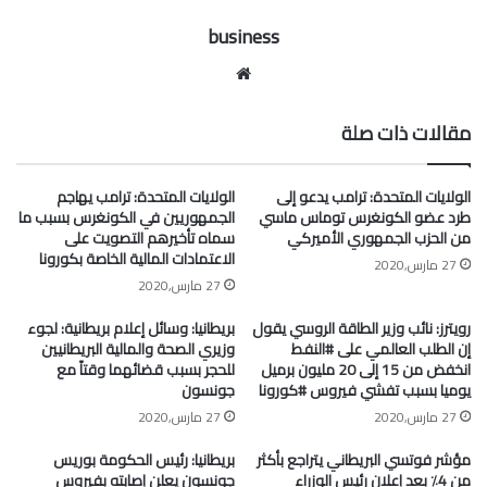
business
موقع
الويب
مقالات ذات صلة
الولايات المتحدة: ترامب يدعو إلى
الولايات المتحدة: ترامب يهاجم
طرد عضو الكونغرس توماس ماسي
الجمهوريين في الكونغرس بسبب ما
من الحزب الجمهوري الأميركي
سماه تأخيرهم التصويت على
الاعتمادات المالية الخاصة بكورونا
27 مارس,2020
27 مارس,2020
رويترز: نائب وزير الطاقة الروسي يقول
بريطانيا: وسائل إعلام بريطانية: لجوء
إن الطلب العالمي على #النفط
وزيري الصحة والمالية البريطانيين
انخفض من 15 إلى 20 مليون برميل
للحجر بسبب قضائهما وقتاً مع
يوميا بسبب تفشي فيروس #كورونا
جونسون
27 مارس,2020
27 مارس,2020
مؤشر فوتسي البريطاني يتراجع بأكثر
بريطانيا: رئيس الحكومة بوريس
من 4٪ بعد إعلان رئيس الوزراء
جونسون يعلن إصابته بفيروس