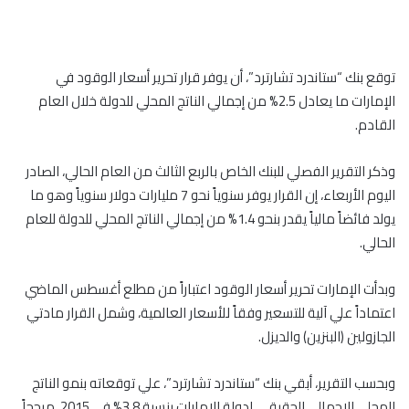
توقع بنك “ستاندرد تشارترد”، أن يوفر قرار تحرير أسعار الوقود في
الإمارات ما يعادل 2.5% من إجمالي الناتج المحلي للدولة خلال العام
القادم.
وذكر التقرير الفصلي للبنك الخاص بالربع الثالث من العام الحالي، الصادر
اليوم الأربعاء، إن القرار يوفر سنوياً نحو 7 مليارات دولار سنوياً وهو ما
يولد فائضاً مالياً يقدر بنحو 1.4% من إجمالي الناتج المحلي للدولة للعام
الحالي.
وبدأت الإمارات تحرير أسعار الوقود اعتباراً من مطلع أغسطس الماضي
اعتماداً علي آلية للتسعير وفقاً للأسعار العالمية، وشمل القرار مادتي
الجازولين (البنزين) والديزل.
وبحسب التقرير، أبقي بنك “ستاندرد تشارترد”، علي توقعاته بنمو الناتج
المحلي الإجمالي الحقيقي لدولة الإمارات بنسبة 3.8% في 2015، مرجحاً