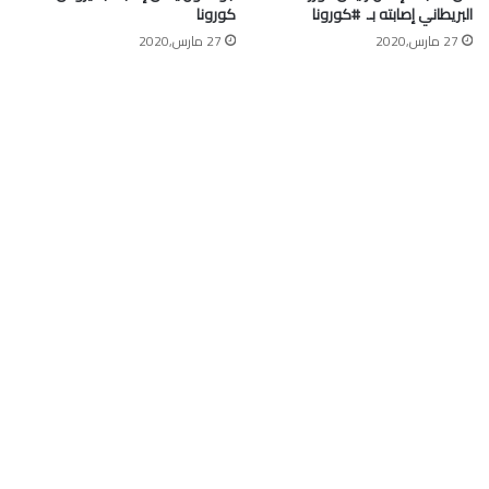
البريطاني إصابته بـ ⁧ #كورونا⁩
كورونا
27 مارس,2020
27 مارس,2020