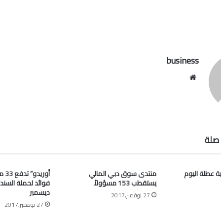
business
موقع
الويب
صلة
ية عطلة اليوم
منتدى سوق دبي المالي
أوري
يستقطب 153 مسؤولاً
فوائد لحملة السند
ديسمبر
27 نوفمبر,2017
27 نوفمبر,2017