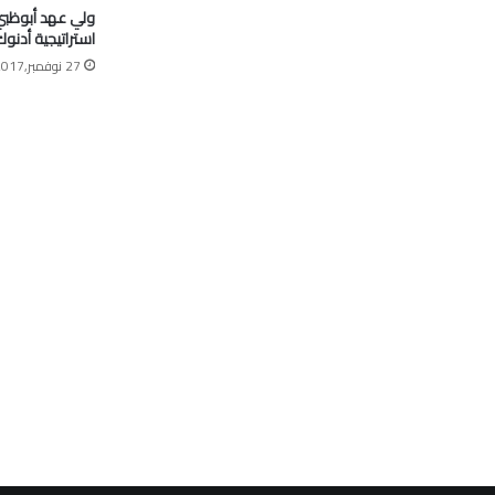
ولي عهد أبوظبي:
استراتيجية أدنو
27 نوفمبر,2017