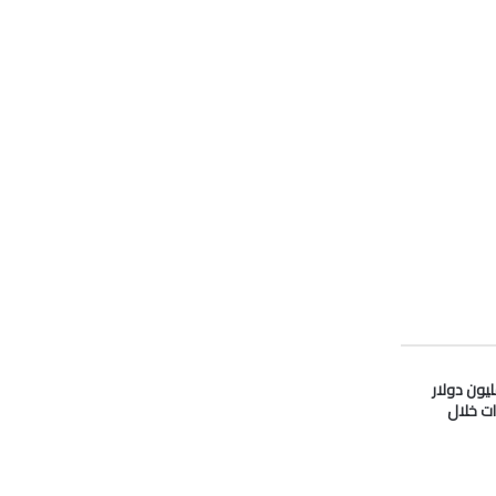
دو” تدفع 33 مليون دولار
ات خلال