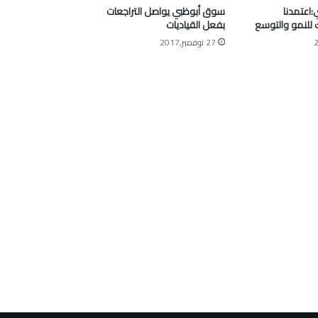
اعتمدنا
سوق أبوظبي يواصل التراجعات
ك للنمو والتوسع
بفعل القياديات
27 نوفمبر,2017