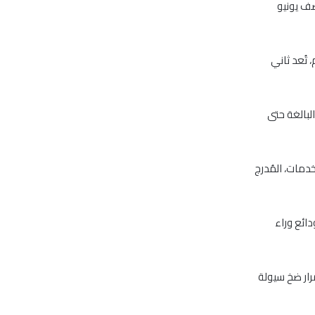
نذ منتصف يونيو
 بتوقيت دبي، نحو 22.50 مليون سهم، تُعد ثاني
لي سيولة السوق البالغة حتى
ؤشر قطاع الخدمات، المُدرج
دائع وراء
مة مستويات 0.90 درهم حال استمرار ضخ سيولة