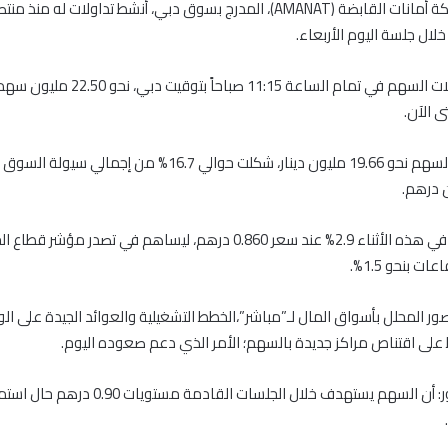
شهد سهم شركة أمانات القابضة (AMANAT)، المدرج بسوق دبي، أنشط تداولات له م
لال جلسة اليوم الأربعاء.
وبلغ حجم تداولات السهم في تمام الساعة 11:15 صباحاً
ى الآن.
وبلغت سيولة السهم نحو 19.66 مليون دينار، شكلت حوالي 16.7% من إجما
وارتفع السهم في هذه الأثناء 2.9% عند سعر 0.860 درهم، ليساهم في تصدر م
ات بنحو 1.5%.
صور المحلل بأسواق المال لـ”مباشر”،الخطط التشغيلية والعوائد الجيدة على الو
على اقتناص مراكز جديدة بالسهم؛ الأمر الذي دعم صعوده اليوم.
وأضاف المنصور: أن السهم يستهدف خلال الجلسات القاد