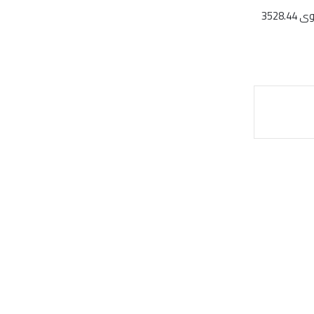
يُشار إلى أن مؤشر سوق دبي شهد تحولاً إيجابياً في تلك الأثناء ليرتفع 0.44% صعوداً إلى مستوى 3528.44