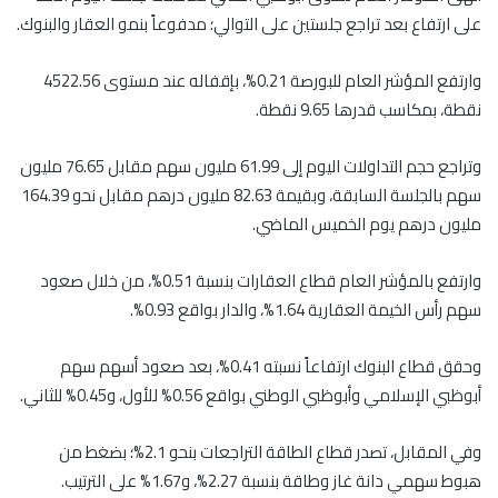
على ارتفاع بعد تراجع جلستين على التوالي؛ مدفوعاً بنمو العقار والبنوك.
وارتفع المؤشر العام للبورصة 0.21%، بإقفاله عند مستوى 4522.56
نقطة، بمكاسب قدرها 9.65 نقطة.
وتراجع حجم التداولات اليوم إلى 61.99 مليون سهم مقابل 76.65 مليون
سهم بالجلسة السابقة، وبقيمة 82.63 مليون درهم مقابل نحو 164.39
مليون درهم يوم الخميس الماضي.
وارتفع بالمؤشر العام قطاع العقارات بنسبة 0.51%، من خلال صعود
سهم رأس الخيمة العقارية 1.64%، والدار بواقع 0.93%.
وحقق قطاع البنوك ارتفاعاً نسبته 0.41%، بعد صعود أسهم سهم
أبوظبي الإسلامي وأبوظبي الوطني بواقع 0.56% للأول، و0.45% للثاني.
وفي المقابل، تصدر قطاع الطاقة التراجعات بنحو 2.1%؛ بضغط من
هبوط سهمي دانة غاز وطاقة بنسبة 2.27%، و1.67% على الترتيب.