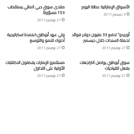
الأسواق الإماراتية عطلة اليوم
منتدى سوق دبي المالي يستقطب
153 مسؤولاً
3 ديسمبر,2017
27 نوفمبر,2017
أوريدو” تدفع 33 مليون دولار فوائد
ولي عهد أبوظبي:اعتمدنا استراتيجية
لحملة السندات خلال ديسمبر
أدنوك للنمو والتوسع
27 نوفمبر,2017
27 نوفمبر,2017
سوق أبوظبي يواصل التراجعات
مستثمرو الإمارات يفضلون الاكتتابات
بفعل القياديات
الأولية على التداول
27 نوفمبر,2017
27 نوفمبر,2017