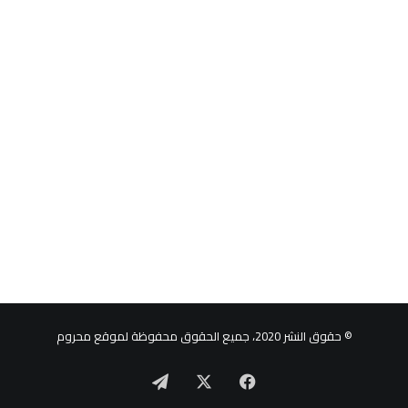
© حقوق النشر 2020، جميع الحقوق محفوظة لموقع محروم
‫X
فيسبوك
تيلقرام