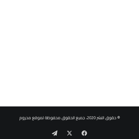
© حقوق النشر 2020، جميع الحقوق محفوظة لموقع محروم
‫X
فيسبوك
تيلقرام