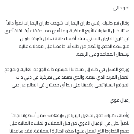
نمو ذاتي
وقال تيم كلارك، رئيس طيران الإمارات: شهدت طيران الإمارات نمواً ذاتياً
هائلاً خلال السنوات الأربع الماضية، ربما أسرع مما حققته أية ناقلة أخرى
في تاريخ الطيران المدني. فقد أضفنا طاقة تعادل شركة طيران
متوسطة الحجم، والأهم من ذلك أننا حافظنا على معدلات عالية
لإشغال المقاعد وعلى الربحية.
ويرجع الفضل في ذلك إلى منتجاتنا المبتكرة ذات الجودة العالية، ونموذج
العمل الفريد الذي نتبعه، والذي يعتمد على تمركزنا في دبي ذات
الموقع الاستراتيجي وقدرتنا على ربط أي مدينتين في العالم عبر دبي.
إقبال قوي
وأضاف كلارك: حقق تشغيل الإيرباص «إيه380» ضمن أسطولنا نجاحاً
باهراً تجلى في الإقبال القوي من قبل العملاء والملاءة العالية على
جميع الخطوط التي تعمل عليها هذه الطائرة العملاقة. فقد ساعدتنا