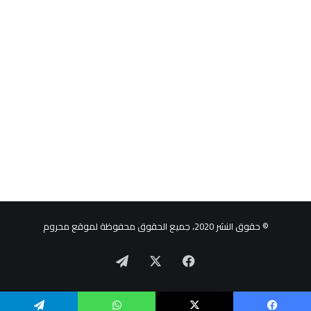
© حقوق النشر 2020، جميع الحقوق محفوظة لموقع محروم
‫X
فيسبوك
تيلقرام