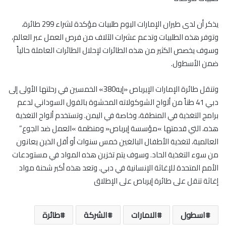
يذكر أن لدى طيران الإمارات اليوم طلبيات مؤكدة لشراء 299 طائرة،
وتوفر هذه الطلبيات وتدعم عشرات الآلاف من فرص العمل عبر العالم،
وسوف يخصص الكثير من هذه الطائرات لإحلال الطائرات العاملة حالياً
ضمن الأسطول.
وتنقل طائرة الإمارات الإيرباص «إيه380» الخمسين في رحلتها الأولى إلى
دبي 41 طناً من ألواح الشوكولاته المحشوة بالفول السوداني لدعم
برامج التغذية في المنطقة، وخاصة في اليمن. وتستخدم ألواح التغذية
هذه، التي قدمتها »مؤسسة إيرباص« ومنظمة »العمل ضد الجوع”
العالمية، لتغذية الأطفال البالغين خمس سنوات أو أقل الذين يعانون
من سوء التغذية الحاد. وسوف يتم تخزين هذه المواد في مستودعات
الأمم المتحدة للإغاثة الإنسانية في دبي. وتعد هذه أكبر شحنة مواد
إغاثة تنقل على طائرة إيرباص على الإطلاق
اسطول
الامارات
الشركة
طائرة