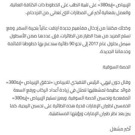
الإيرباص «إيه380» على تلبية الطلب على الخطوط ذات الكثافة العالية،
والعمل بفعالية أكبر في المطارات التي تعاني من الازدحام،.
وكذلك مكنتنا من إدخال مفاهيم جديدة ارتقت عالياً بتجربة السفر. ومع
تسلم المزيد من هذا الطراز من الطائرات، فإن عددها ضمن الأسطول
سيصل بحلول عام 2017 إلى نحو 90 طائرة سندعم بها خطوطنا القائمة
وخدماتنا الجديدة.
الحصة السوقية
وقال جون ليهي، الرئيس التنفيذي للايرباص: «تحقق الإيرباص «إيه380»
فوائد عظيمة لمشغليها تتمثل في زيادة أعداد الركاب ورفع السعة
المقعدية وتحسين الحصة السوقية. ويعزز تسليم الإيرباص «إيه380»
الخمسين لطيران الإمارات قدرة هذه الطائرة على تحسين الربحية، كما
يبرز بعد نظر طيران الإمارات ورؤيتها المستقبلية.
أكبر مشغل