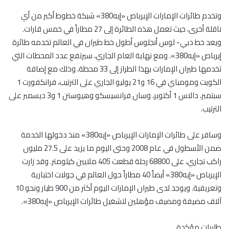
وتخدم طائرات الإمارات الإيرباص «إيه380» شبكة خطوط أكبر من أي
ناقلة أخرى، حيث تعمل هذه الطائرة إلى 27 مطاراً في خمس قارات.
ويعد خط دبي- لوس أنجلوس أطول خط طيران في العالم تخدمه طائرة
إيرباص «إيه380». ومع نهاية العام الجاري، سيرتفع عدد المحطات التي
تخدمها طيران الإمارات بهذا الطراز إلى 33 محطة، وذلك مع إضافة
الكويت ومومباي في 16 و21 يوليو الجاري على الترتيب، فرانكفورت 1
سبتمبر، دالاس 1 أكتوبر، وسان فرانسيسكو وهيوستن 1 و3 ديسمبر على
الترتيب.
وسافر على طائرات الإمارات الإيرباص «إيه380» منذ دخولها الخدمة
ضمن الأسطول في عام 2008 وحتى اليوم ما يزيد على 27.5 مليون
راكب تجاري، على 68800 رحلة قطعت 405 ملايين كيلومتر. وقد زارت
الإيرباص «إيه380» أيضاً 40 مطاراً حول العالم في جولات اختبارية
وتعريفية. ويوجد لدى طيران الإمارات اليوم أكثر من 900 طيار ونحو 10
آلاف مضيفة ومضيف مؤهلين لتشغيل طائرات الإيرباص «إيه380».
طلبيات مؤكدة