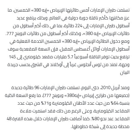
تسلمت طيران الإمارات أمس طائرتها الإيرباص «إيه 380» الخمسين، ما
عزز مكانتها كأكبر ناقلة جوية دولية في العالم. وبذلك يرتفع عديد
أسطول طيران الإمارات إلى 224 طائرة، بما في ذلك أكبر أسطول من
طائرات الإيرباص «إيه 380»، وكذلك أكبر أسطول من طائرات البوينج 777.
ومع دخول الطائرة الإيرباص «إيه 380» الخمسين الخدمة الفعلية في
أسطول الإمارات أوائل أغسطس المقبل، فإن السعة المقعدية سوف
ترتفع بحيث توفر الناقلة أسبوعياً 5.7 مليارات مقعد كيلومتري إلى 145
وجهة، تمتد من لوس أنجلوس غرباً إلى أوكلاند في الشرق.بحسب جريدة
البيان
ومنذ أبريل 2010، حتى اليوم، تسلمت طيران الإمارات 96 طائرة جديدة
(جميعها من طرازي إيرباص «إيه380» وبوينج 777)، ما رفع السعة الكلية
بنسبة 64% من حيث عدد الأطنان الكيلومترية و71% من حيث عدد
المقاعد الكيلومترية، وعلى الرغم من ذلك فقد استمرت ملاءة
المقاعد عند نحو 80%. كما أضافت طيران الإمارات خلال هذه الفترة 48
محطة جديدة إلى شبكة خطوطها.