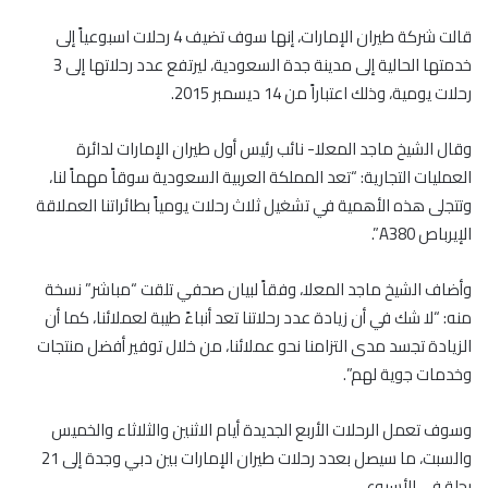
قالت شركة طيران الإمارات، إنها سوف تضيف 4 رحلات اسبوعياً إلى
خدمتها الحالية إلى مدينة جدة السعودية، ليرتفع عدد رحلاتها إلى 3
رحلات يومية، وذلك اعتباراً من 14 ديسمبر 2015.
وقال الشيخ ماجد المعلا- نائب رئيس أول طيران الإمارات لدائرة
العمليات التجارية: “تعد المملكة العربية السعودية سوقاً مهماً لنا،
وتتجلى هذه الأهمية في تشغيل ثلاث رحلات يومياً بطائراتنا العملاقة
الإيرباص A380”.
وأضاف الشيخ ماجد المعلا، وفقاً لبيان صحفي تلقت “مباشر” نسخة
منه: “لا شك في أن زيادة عدد رحلاتنا تعد أنباءً طيبة لعملائنا، كما أن
الزيادة تجسد مدى التزامنا نحو عملائنا، من خلال توفير أفضل منتجات
وخدمات جوية لهم”.
وسوف تعمل الرحلات الأربع الجديدة أيام الاثنين والثلاثاء والخميس
والسبت، ما سيصل بعدد رحلات طيران الإمارات بين دبي وجدة إلى 21
رحلة في الأسبوع.