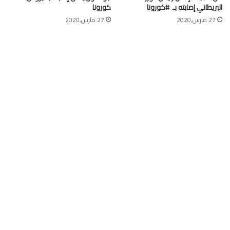
البريطاني إصابته بـ ⁧ #كورونا⁩
كورونا
27 مارس,2020
27 مارس,2020