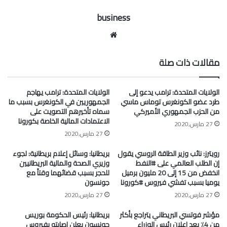
business
موقع
الويب
مقالات ذات صلة
الولايات المتحدة: ترامب يدعو إلى
الولايات المتحدة: ترامب يهاجم
طرد عضو الكونغرس توماس ماسي
الجمهوريين في الكونغرس بسبب ما
من الحزب الجمهوري الأميركي
سماه تأخيرهم التصويت على
الاعتمادات المالية الخاصة بكورونا
27 مارس,2020
27 مارس,2020
رويترز: نائب وزير الطاقة الروسي يقول
بريطانيا: وسائل إعلام بريطانية: لجوء
إن الطلب العالمي على #النفط
وزيري الصحة والمالية البريطانيين
انخفض من 15 إلى 20 مليون برميل
للحجر بسبب قضائهما وقتاً مع
يوميا بسبب تفشي فيروس #كورونا
جونسون
27 مارس,2020
27 مارس,2020
مؤشر فوتسي البريطاني يتراجع بأكثر
بريطانيا: رئيس الحكومة بوريس
من 4٪ بعد إعلان رئيس الوزراء
جونسون يعلن إصابته بفيروس