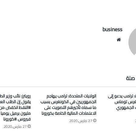
business
موقع
الويب
صلة
: ترامب يدعو إلى
الولايات المتحدة: ترامب يهاجم
رويترز: نائب وزير ا
غرس توماس
الجمهوريين في الكونغرس بسبب
يقول إن الطلب الع
 الجمهوري
ما سماه تأخيرهم التصويت على
الاعتمادات المالية الخاصة بكورونا
مليون برميل يومي
فيروس #كورونا
27 مارس,2020
27 مارس,2020