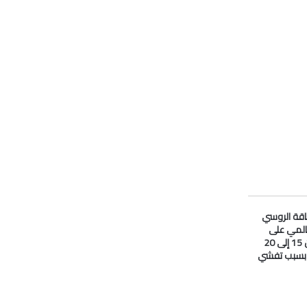
لطاقة الروسي
المي على
#النفط انخفض من 15 إلى 20
ا بسبب تفشي