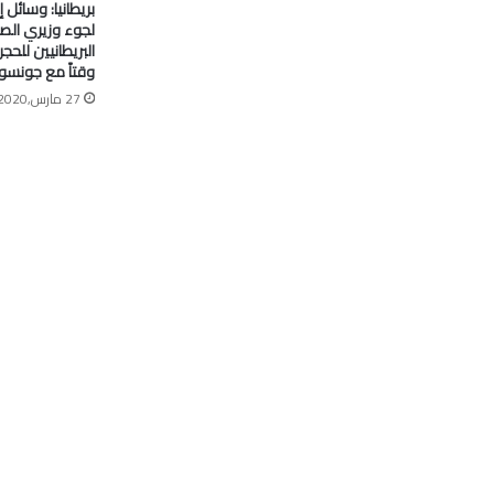
بريطانيا: وسائل إ
لجوء وزيري الصح
البريطانيين للح
وقتاً مع جونسو
27 مارس,2020