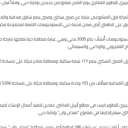
زي للتطوير العقاري يوم الاثنين مشروعين جديدين بإمارة دبي، وفقاً لبيان
شركة فإن المشروعين عبارة عن مبنى سكني ومبنى يضم شقق فندقية والمق
بق على قطعتي أرض ضمن مدينة دبي للاستوديوهات التابعة لمجموعة تيكو
ومدينة دبي للاستوديوهات أُنشأت عام 2005 بدبي وهي عبارة منطقة حرة تملكه
 التلفزيوني والإذاعي والسينمائي.
أما مبن
زي للتطوير ارست في مطلع أبريل الماضي عقدين لتنفيذ أعمال الإنشاء لمرح
 التي سيتم إنجازها في مشروع “ميدان وان” بإمارة دبي.