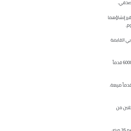
 صحفي.
رر إنشاؤهما
م.
ا شركة دبي القابضة
ووفقاً للبيان فإن المبنى السكني يضم 177 شقة سكنية، ومنطقة متاجر تجزئة على مساحة 6000 قدماً
ى الشقق الفندقية فيتألف من 155 وحدة سكنية، ومنطقة تجزئة على مساحة 5266 قدماً مربعة،
لتين من
وفي فبراير الماضي، أعلنت عزيزي عن شراء 186 قطعة أرض ضمن منطقة “ميدان وان”، ستضم 76 مبنى