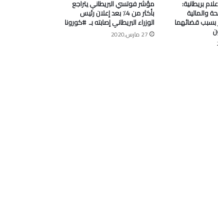
علام بريطانية:
مؤشر فوتسي البريطاني يتراجع
ة والمالية
بأكثر من 4٪ بعد إعلان رئيس
جر بسبب قضائهما
الوزراء البريطاني إصابته بـ ⁧ #كورونا⁩
ن
27 مارس,2020