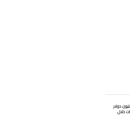
دو” تدفع 33 مليون دولار
ات خلال