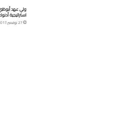
ولي عهد أبوظبي:
استراتيجية أدنو
27 نوفمبر,2017