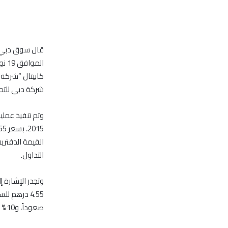
قال سوق دبي ال
شركة دبي للتطوير قدره 10 ملايين درهم 
القيمة الدفتري
التداول.
وتجدر الإشارة 
صعوداً، و10% هبوطاً.