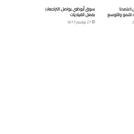
اعتمدنا
سوق أبوظبي يواصل التراجعات
ك للنمو والتوسع
بفعل القياديات
27 نوفمبر,2017