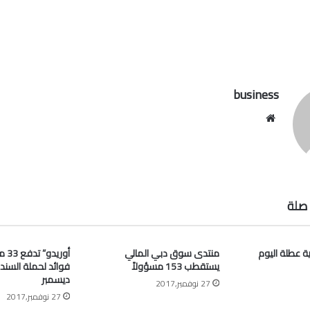
business
موقع
الويب
صلة
ية عطلة اليوم
منتدى سوق دبي المالي
أوري
يستقطب 153 مسؤولاً
فوائد لحملة السند
ديسمبر
27 نوفمبر,2017
27 نوفمبر,2017