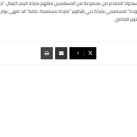
تحواذ المقدم من مجموعة من المستثمرين تمثلهم شركة الرمز كابيتال “ش
دة” لمساهمي شركة دبي للتطوير “شركة مساهمة عامة” قد انتهى يوم 
مشاركة عبر البريد
طباعة
‫X