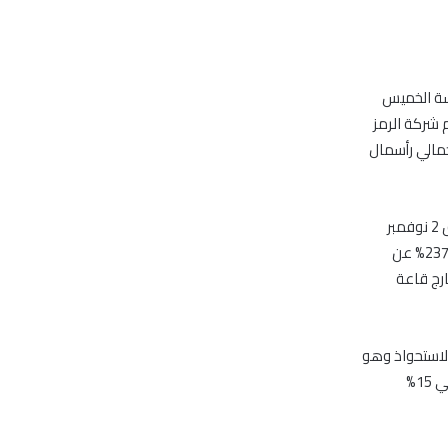
لسة الخميس
لهم شركة الرمز
 على عدد 8,242,025 سهماً؛ أي حوالي 82.4% من إجمالي رأسمال
وتم تنفيذ عملية الاستحواذ، وفقاً لبيان صحفي تلقت “مباشر” نسخة منه يوم الاثنين الموافق 2 نوفمبر
2015، بسعر 4.55 درهم للسهم الواحد، وهو سعر صافٍ لا يشمل أية عمولات، بزيادة نسبتها 237% عن
ارج قاعة
الاستحواذ وهو
4.55 درهم للسهم الواحد، مع تطبيق حدود التغيير في الأسعار المعمول بها في السوق، وهي 15%