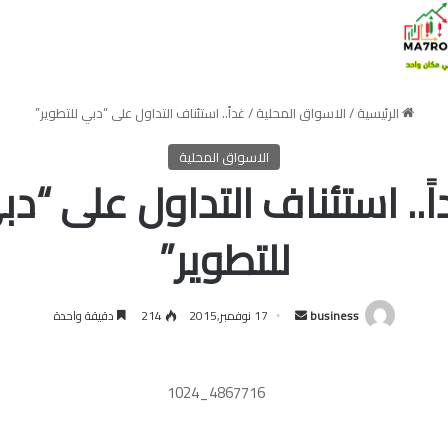
الرئيسية
/
الاسواق المحلية
/
غداً.. استئناف التداول على “دبي للتطوير”
الاسواق المحلية
ً.. استئناف التداول على “د
للتطوير”
أرسل
business
17 نوفمبر,2015
214
دقيقة واحدة
بريدا
إلكترونيا