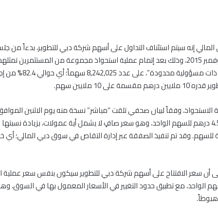
مالي إنه سيتم استئناف التداول على أسهم شركة دبي للتطوير، بدءاً من ج
الموافق 19 نوفمبر 2015، وذلك بعد إتمام عملية استحواذ مجموعة من المستثمرين تمث
كابيتال “شركة ذات مسؤولية محدودة”،
مقسمة على 10 ملايين سهم.
ة للسهم. وقد تم تنفيذ الصفقة عبر إدارة التقاص في سوق دبي المالي؛ أي خ
إلى أن سعر الافتتاح على أسهم شركة دبي للتطوير سيكون بنفس سعر عملية 