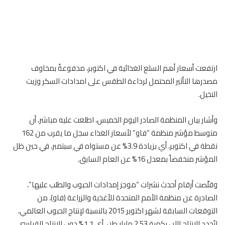
ارتفعت أسعار أهم السلع الغذائية في اكتوبر، مدفوعةً بمخاوف
مصدرها التأثير المحتمل لرداءة الطقس على امدادات السكر وزيت
النخيل.
وأشار بيان المنظمة الصادر اليوم الخميس، اطلعت عليه مباشر، أن
متوسط مؤشر منظمة “فاو” لأسعار الغذاء سجل ما يقرب من 162
نقطة في اكتوبر، أي بزيادة 3.9% عن مستواه في سبتمبر، في حين ظل
المؤشر منخفضاً بمعدل 16% عن العام السابق.
وقلّصت أرقام أحدث نشرات “موجز إمدادات الحبوب والطلب عليها”،
الصادرة عن منظمة الأمم المتحدة للأغذية والزراعة (فاو)، من
التوقعات السابقة لشهر اكتوبر 2015 بالنسبة لإنتاج الحبوب العالمي،
لتُحدد الإنتاج الآن بكمية 2.53 مليار طن، أي 1.1% دون الانتاج القياسي