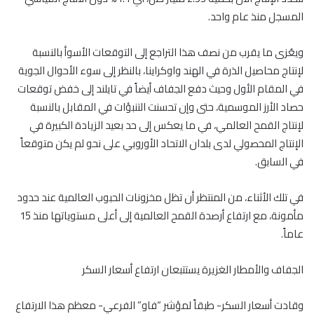
المسجل منذ عام واحد.
ويعُزى ما يقرب من نصف هذا التراجع إلى التوقعات الأسوأ بالنسبة
لإنتاج محاصيل الذرة في الهند واوكراينا، بالنظر إلى سوء الأحوال الجوية
في المقام الأول وحيث دفع الجفاف أيضاً في تايلند إلى خفض توقعات
حصاد الأرز الموسمية، حتى وإن تحسنت التنبؤات في المقابل بالنسبة
لإنتاج القمح العالمي، في ما يعكس إلى حد بعيد الزيادة الكبيرة في
الإنتاج المحصولي لدى بلدان الاتحاد الأوروبي على نحو لم يكن متوقعاً
في السابق.
في تلك الأثناء، من المنتظر أن تظل مخزونات الحبوب العالمية عند حدود
مأمونة، مع ارتفاع أرصدة القمح العالمية إلى أعلى مستوياتها منذ 15
عاماً.
الجفاف والأمطار الغزيرة يستتبعان ارتفاع أسعار السكر
وقادت أسعار السكر- طبقاً لمؤشر “فاو” الفرعي- معظم هذا الارتفاع