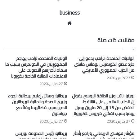
business
موقع
الويب
مقالات ذات صلة
الولايات المتحدة: ترامب يدعو إلى
الولايات المتحدة: ترامب يهاجم
طرد عضو الكونغرس توماس ماسي
الجمهوريين في الكونغرس بسبب ما
من الحزب الجمهوري الأميركي
سماه تأخيرهم التصويت على
الاعتمادات المالية الخاصة بكورونا
27 مارس,2020
27 مارس,2020
رويترز: نائب وزير الطاقة الروسي يقول
بريطانيا: وسائل إعلام بريطانية: لجوء
إن الطلب العالمي على #النفط
وزيري الصحة والمالية البريطانيين
انخفض من 15 إلى 20 مليون برميل
للحجر بسبب قضائهما وقتاً مع
يوميا بسبب تفشي فيروس #كورونا
جونسون
27 مارس,2020
27 مارس,2020
مؤشر فوتسي البريطاني يتراجع بأكثر
بريطانيا: رئيس الحكومة بوريس