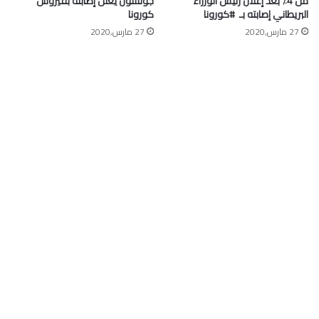
من 4٪ بعد إعلان رئيس الوزراء
جونسون يعلن إصابته بفيروس
البريطاني إصابته بـ ⁧ #كورونا⁩
كورونا
27 مارس,2020
27 مارس,2020