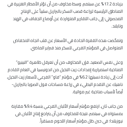
بزيادة 17.2% عن سبتمبر، وسط مخاوف من أن تؤثر الأمطار الغزيرة في
المناطق الرئيسية لزراعة قصب السكر بالبرازيل سلبياً على الإنتاج
المحصولي؛ إلى جانب التقارير المتواردة عن أوضاع الجفاف في الهند
وتايلند.
وتمخّضت هذه القفزة الحادة في الأسعار عن قلب اتجاه الانخفاض
المتواصل في المؤشر الفرعي للسكر منذ فبراير الماضي.
وعلى نفس الصعيد، فإن المخاوف من أن تعرقل ظاهرة “النينيو”
المناخية استمرارية إمدادات زيت النخيل من اندونيسيا في العام القادم
أدت إلى زيادة نسبتها 6.2% في مؤشر “فاو” الفرعي لأسعار زيت النخيل،
ناهيك عن التقدم البطيء في زراعة مساحات فول الصويا بالبرازيل-
أيضاً لأسباب مناخية غير مواتية.
من جانب ثان، ارتفع مؤشر أسعار الألبان الفرعي بنسبة 9.4% مقارنة
بمستواه في سبتمبر، نتيجة للمخاوف من أن يتراجع إنتاج الألبان في
نيوزيلندا؛ في حين ظل مؤشر أسعار اللحوم مستقراً.