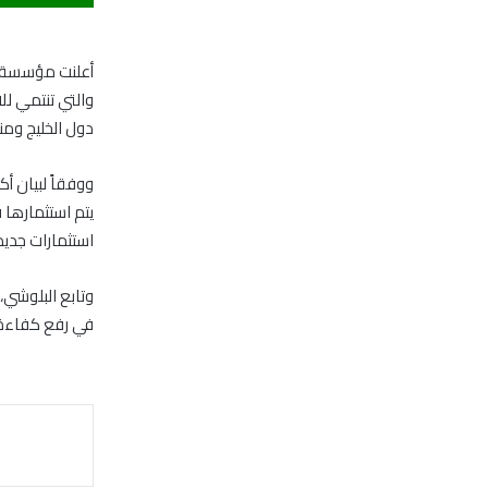
أعلنت مؤسسة فو
والتي تنتمي لل
دول الخليج وم
ووفقاً لبيان أك
يتم استثمارها
استثمارات جدي
وتابع البلوشي،
في رفع كفاءة ا