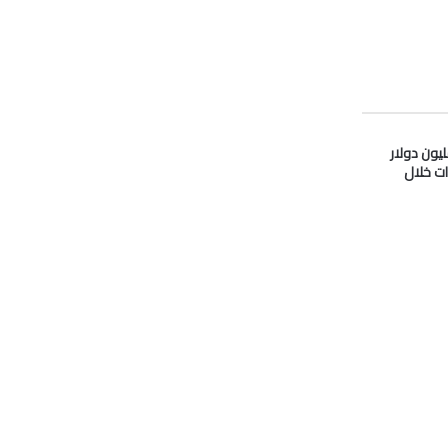
دو” تدفع 33 مليون دولار
ات خلال