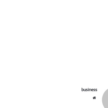
business
موقع
الويب