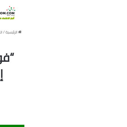
الرئيسية
/
ال
“فو
إ