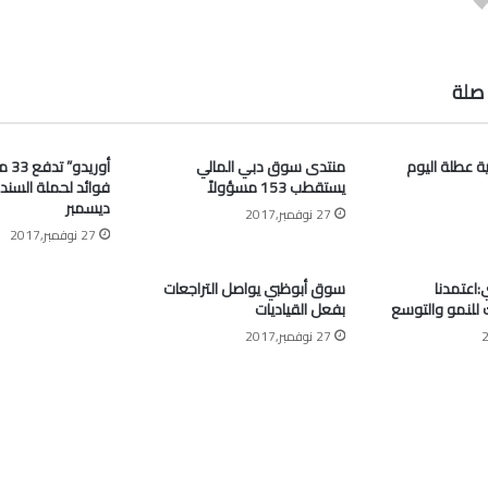
صلة
ية عطلة اليوم
منتدى سوق دبي المالي
أوري
يستقطب 153 مسؤولاً
فوائد لحملة السند
ديسمبر
27 نوفمبر,2017
27 نوفمبر,2017
اعتمدنا
سوق أبوظبي يواصل التراجعات
ك للنمو والتوسع
بفعل القياديات
27 نوفمبر,2017