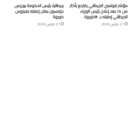
مؤشر فوتسي البريطاني يتراجع بأكثر
بريطانيا: رئيس الحكومة بوريس
من 4٪ بعد إعلان رئيس الوزراء
جونسون يعلن إصابته بفيروس
البريطاني إصابته بـ ⁧ #كورونا⁩
كورونا
27 مارس,2020
27 مارس,2020