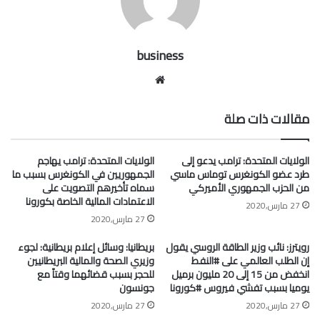
business
موقع
الويب
مقالات ذات صلة
الولايات المتحدة: ترامب يدعو إلى
الولايات المتحدة: ترامب يهاجم
طرد عضو الكونغرس توماس ماسي
الجمهوريين في الكونغرس بسبب ما
من الحزب الجمهوري الأميركي
سماه تأخيرهم التصويت على
الاعتمادات المالية الخاصة بكورونا
27 مارس,2020
27 مارس,2020
رويترز: نائب وزير الطاقة الروسي يقول
بريطانيا: وسائل إعلام بريطانية: لجوء
إن الطلب العالمي على #النفط
وزيري الصحة والمالية البريطانيين
انخفض من 15 إلى 20 مليون برميل
للحجر بسبب قضائهما وقتاً مع
يوميا بسبب تفشي فيروس #كورونا
جونسون
27 مارس,2020
27 مارس,2020