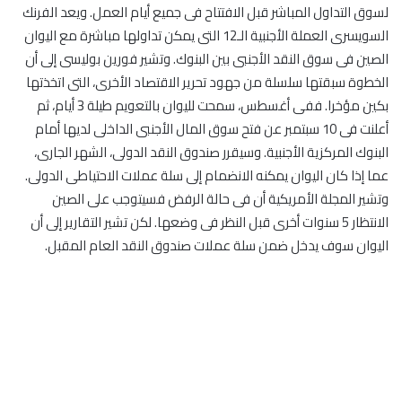
لسوق التداول المباشر قبل الافتتاح فى جميع أيام العمل. ويعد الفرنك
السويسرى العملة الأجنبية الـ12 التى يمكن تداولها مباشرة مع اليوان
الصين فى سوق النقد الأجنبى بين البنوك. وتشير فورين بوليسى إلى أن
الخطوة سبقتها سلسلة من جهود تحرير الاقتصاد الأخرى، التى اتخذتها
بكين مؤخرا. ففى أغسطس، سمحت لليوان بالتعويم طيلة 3 أيام، ثم
أعلنت فى 10 سبتمبر عن فتح سوق المال الأجنبى الداخلى لديها أمام
البنوك المركزية الأجنبية. وسيقرر صندوق النقد الدولى، الشهر الجارى،
عما إذا كان اليوان يمكنه الانضمام إلى سلة عملات الاحتياطى الدولى.
وتشير المجلة الأمريكية أن فى حالة الرفض فسيتوجب على الصين
الانتظار 5 سنوات أخرى قبل النظر فى وضعها. لكن تشير التقارير إلى أن
اليوان سوف يدخل ضمن سلة عملات صندوق النقد العام المقبل.