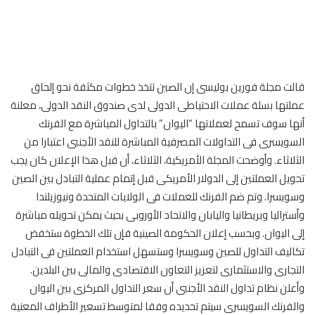
قالت مجلة فورين بوليسى إن الصين تتخذ خطوات مكثفة نحو إلحاق
عملتها بسلة عملات الاحتياطى الدولى لدى صندوق النقد الدولى، معلنة
أنها سوف تسمح لعملاتها “اليوان” بالتداول المباشرة مع الفرنك
السويسرى فى التداولات المصرفية المباشرة للنقد الأجنبى اعتبارا من
الثلاثاء. وأوضحت المجلة الأمريكية، الثلاثاء، أن قبل هذا الإعلان كان يجب
تحويل العملتين إلى الدولار الأمريكى قبل إتمام عملية التبادل بين الصين
وسويسرا. وتم ضم الفرنك للعملات فى الولايات المتحدة ونيوزيلندا
وأستراليا وبريطانيا واليابان والاتحاد الأوروبى بحيث يمكن تحويله مباشرة
إلى اليوان. وبحسب إعلان الحكومة الصينية فإن تلك الخطوة ستخفض
تكاليف التداول للصين وسويسرا وستسهل استخدام العملتين فى التبادل
التجارى والاستثمارى لتعزيز التعاون الاقتصادى والمالى بين البلدين.
وأعلن نظام تداول النقد الأجنبى أن سعر التداول المركزى بين اليوان
والفرنك السويسرى سيتم تحديده وفقا لمتوسط تسعير الأطراف المعنية