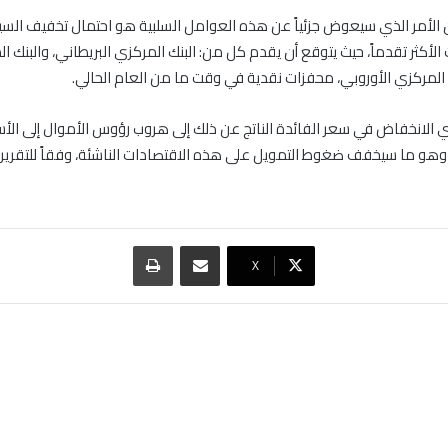
 أن الأمر الذي سيعوض جزئياً عن هذه العوامل السلبية هو احتمال تخفيف السي
الأكثر تقدماً، حيث يتوقع أن يقدم كل من: البنك المركزي البريطاني، والبنك ا
نك المركزي الأوروبي، محفزات نقدية في وقت ما من العام الحالي.
الانخفاض في سعر الفائدة الناتج عن ذلك إلى هروب رؤوس الأموال إلى الأس
؛ وهو ما سيخفف ضغوط التمويل على هذه الاقتصادات الناشئة، وفقاً للتقرير.
مشاركة عبر البريد
طباعة
‫X