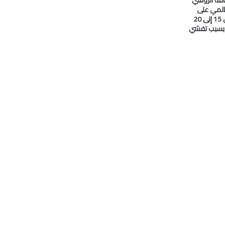
المي على
#النفط انخفض من 15 إلى 20
ا بسبب تفشي