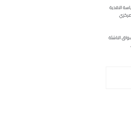
اسة النقدية
لمركزي
واق الناشئة