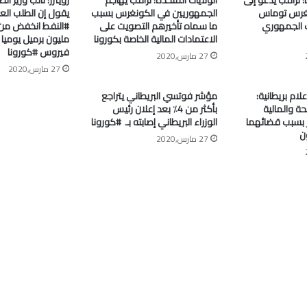
غرس توماس
الجمهوريين في الكونغرس بسبب
يقول إن الطلب الع
 الجمهوري
ما سماه تأخيرهم التصويت على
الاعتمادات المالية الخاصة بكورونا
مليون برميل يومي
فيروس #كورونا
27 مارس,2020
27 مارس,2020
علام بريطانية:
مؤشر فوتسي البريطاني يتراجع
ة والمالية
بأكثر من 4٪ بعد إعلان رئيس
جر بسبب قضائهما
الوزراء البريطاني إصابته بـ ⁧ #كورونا⁩
ن
27 مارس,2020