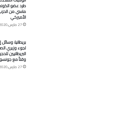
طرد عضو الكون
ماسي من الحزب
الأميركي
27 مارس,2020
بريطانيا: وسائل إ
لجوء وزيري الصح
البريطانيين للح
وقتاً مع جونسو
27 مارس,2020