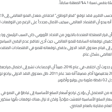
سبة 4.1% المعلنة سابقاً.
أن قرار المملكة المتحدة بالخروج من الاتحاد الأوروبي كان السبب الرئيسي ور
تخفيض توقعاته السابقة للنمو العالمي، حيث أدى تفاقم عدم اليقين السياسي
ني إلى قيام صندوق النقد الدولي بخفض توقعاته للنمو في الاقتصادات المتقدمة
العالمي بشكل عام.
واستبعد التقرير حدوث أي اختلاف في عام 2016، مبيناً أن الإحصاءات تشير إلى احتم
النمو لعام 2016 بتخفيضها أكثر، مضيفاً أنه منذ عام 2011، ظل صندوق النقد 
وأكتوبر.
إنه من المحتمل أن يؤدي تراجع أسعار السلع الأساسية إلى تباطؤ في النمو في ا
أسعار السلع الأساسية انتعشت مؤخراً، ولكن لا تزال هناك توقعات بأنها ستكو
عام مقارنة بالعام الماضي.