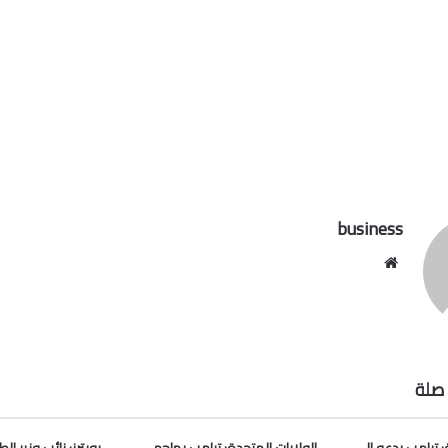
business
موقع
الويب
صلة
: ترامب يدعو إلى
الولايات المتحدة: ترامب يهاجم
رويترز: نائب وزير ا