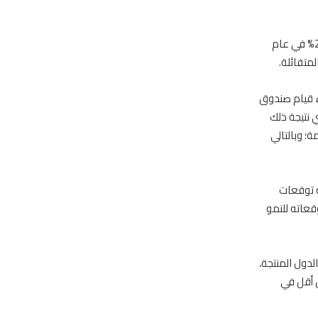
ونتيجة لذلك، وبحسب التقرير، فقد توقع “قطر الوطني” انخفاض معدل النمو العالمي إلى 2.9% في عام
اء قيام صندوق
 نتيجة ذلك
؛ وبالتالي
ال مراجعة توقعات
الدولي يراجع توقعاته للنمو
لدول المنتجة،
ن أقل في