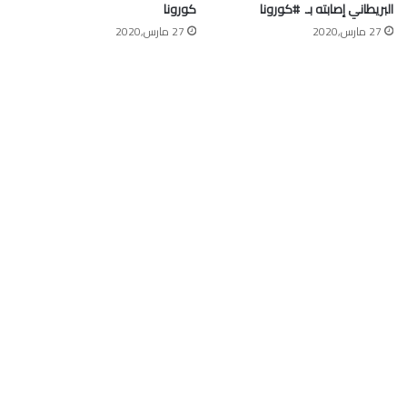
البريطاني إصابته بـ ⁧ #كورونا⁩
كورونا
27 مارس,2020
27 مارس,2020