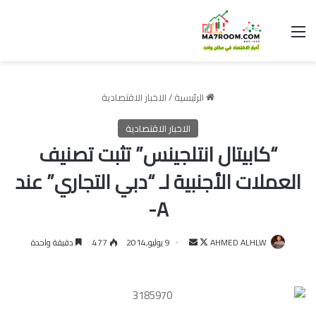
القائمة
الرئيسية
/
الاخبار الاقتصادية
الاخبار الاقتصادية
“كابيتال انتلجينس” تثبت تصنيف
العملات الأجنبية لـ “دبي التجاري” عند
A-
تابع
أرسل
AHMED ALHLW
9 يوليو,2014
477
دقيقة واحدة
على
بريدا
X
إلكترونيا