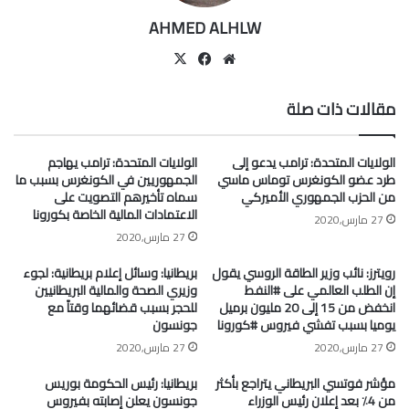
AHMED ALHLW
موقع
‫X
فيسبوك
الويب
مقالات ذات صلة
الولايات المتحدة: ترامب يدعو إلى
الولايات المتحدة: ترامب يهاجم
طرد عضو الكونغرس توماس ماسي
الجمهوريين في الكونغرس بسبب ما
من الحزب الجمهوري الأميركي
سماه تأخيرهم التصويت على
الاعتمادات المالية الخاصة بكورونا
27 مارس,2020
27 مارس,2020
رويترز: نائب وزير الطاقة الروسي يقول
بريطانيا: وسائل إعلام بريطانية: لجوء
إن الطلب العالمي على #النفط
وزيري الصحة والمالية البريطانيين
انخفض من 15 إلى 20 مليون برميل
للحجر بسبب قضائهما وقتاً مع
يوميا بسبب تفشي فيروس #كورونا
جونسون
27 مارس,2020
27 مارس,2020
مؤشر فوتسي البريطاني يتراجع بأكثر
بريطانيا: رئيس الحكومة بوريس
من 4٪ بعد إعلان رئيس الوزراء
جونسون يعلن إصابته بفيروس