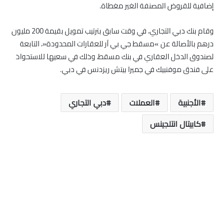
إضافية للقروض المصنفة الغير مغطاة.
وقام بنك دبي التجاري، في وقت سابق بترتيب تمويل بقيمة 200 مليون
درهم بالأصالة عن »مسقط جي بي آر للعقارات المحدودة«، التابعة
لصندوق الدخل العقاري في بنك مسقط، وذلك في سعيها للاستحواذ
على فندق موفنبيك في جميرا بيتش ريزدنس في دبي.
الأجنبية
العملات
دبي التجاري
كابيتال انتلجينس