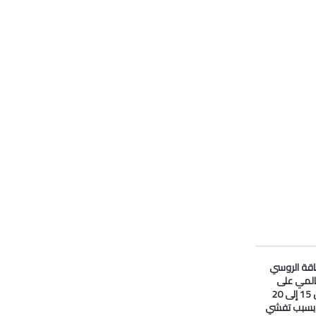
لطاقة الروسي
المي على
#النفط انخفض من 15 إلى 20
ا بسبب تفشي