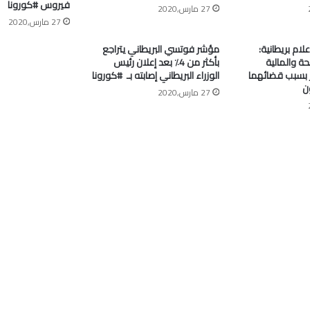
فيروس #كورونا
27 مارس,2020
27 مارس,2020
علام بريطانية:
مؤشر فوتسي البريطاني يتراجع
ة والمالية
بأكثر من 4٪ بعد إعلان رئيس
جر بسبب قضائهما
الوزراء البريطاني إصابته بـ ⁧ #كورونا⁩
ن
27 مارس,2020