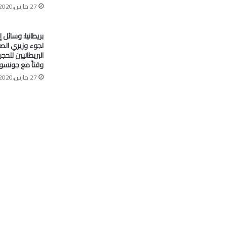
27 مارس,2020
بريطانيا: وسائل إ
لجوء وزيري الصح
البريطانيين للح
وقتاً مع جونسو
27 مارس,2020