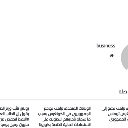
business
موقع
الويب
صلة
: ترامب يدعو إلى
الولايات المتحدة: ترامب يهاجم
رويترز: نائب وزير ا
غرس توماس
الجمهوريين في الكونغرس بسبب
يقول إن الطلب الع
 الجمهوري
ما سماه تأخيرهم التصويت على
الاعتمادات المالية الخاصة بكورونا
مليون برميل يومي