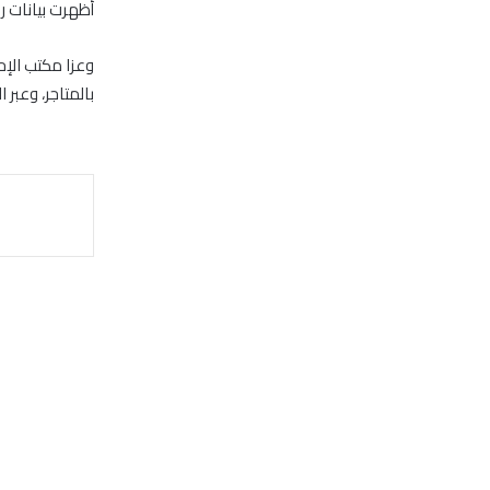
أظهرت بيانات رسمي
وعزا مكتب الإح
بالمتاجر، وعبر الإنترنت 1.4%، بعدما تراجعت .9