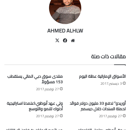
AHMED ALHLW
موقع
‫X
فيسبوك
الويب
مقالات ذات صلة
الأسواق الإماراتية عطلة اليوم
منتدى سوق دبي المالي يستقطب
153 مسؤولاً
3 ديسمبر,2017
27 نوفمبر,2017
أوريدو” تدفع 33 مليون دولار فوائد
ولي عهد أبوظبي:اعتمدنا استراتيجية
لحملة السندات خلال ديسمبر
أدنوك للنمو والتوسع
27 نوفمبر,2017
27 نوفمبر,2017