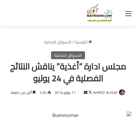
القائمة
الرئيسية
/
الاسواق المحلية
الاسواق المحلية
مجلس ادارة “أغذية” يناقش النتائج
الفصلية في 24 يوليو
تابع
أرسل
AHMED ALHLW
17 يوليو,2014
430
أقل من دقيقة
على
بريدا
X
إلكترونيا