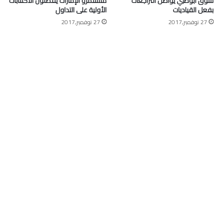
سوق أبوظبي يواصل التراجعات
مستثمرو الإمارات يفضلون الاكتتابات
بفعل القياديات
الأولية على التداول
27 نوفمبر,2017
27 نوفمبر,2017