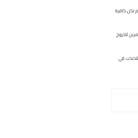
م تكن كافية
رين للخروج
لتذبذب، في