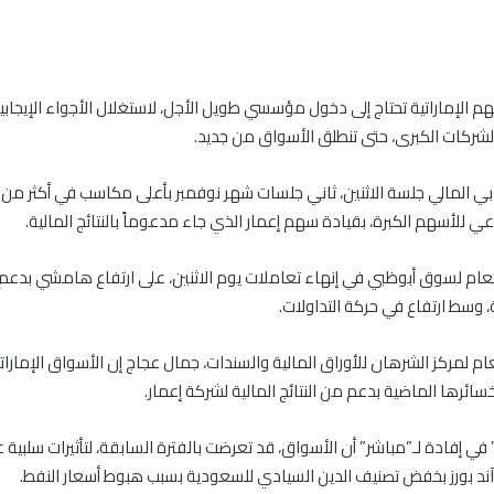
م الإماراتية تحتاج إلى دخول مؤسسي طويل الأجل، لاستغلال الأجواء الإيجابية 
لشركات الكبرى، حتى تنطلق الأسواق من جديد.
 المالي جلسة الاثنين، ثاني جلسات شهر نوفمبر بأعلى مكاسب في أكثر من
ي للأسهم الكبرة، بقيادة سهم إعمار الذي جاء مدعوماً بالنتائج المالية.
لعام لسوق أبوظبي في إنهاء تعاملات يوم الاثنين، على ارتفاع هامشي بدع
، وسط ارتفاع في حركة التداولات.
عام لمركز الشرهان للأوراق المالية والسندات، جمال عجاج إن الأسواق الإمارا
ائرها الماضية بدعم من النتائج المالية لشركة إعمار.
ي إفادة لـ”مباشر” أن الأسواق، قد تعرضت بالفترة السابقة، لتأثيرات سلبية ع
آند بورز بخفض تصنيف الدين السيادي للسعودية بسبب هبوط أسعار النفط.