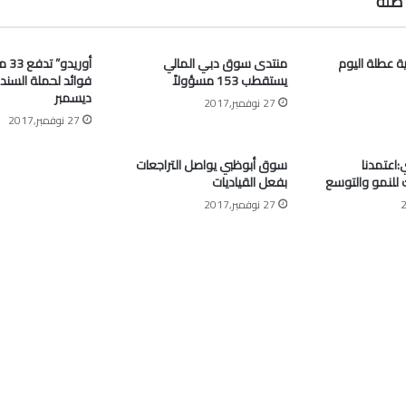
صلة
ية عطلة اليوم
منتدى سوق دبي المالي
أوري
يستقطب 153 مسؤولاً
فوائد لحملة السند
ديسمبر
27 نوفمبر,2017
27 نوفمبر,2017
اعتمدنا
سوق أبوظبي يواصل التراجعات
ك للنمو والتوسع
بفعل القياديات
27 نوفمبر,2017