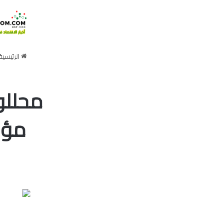
الرئيسية
محللو
مؤس