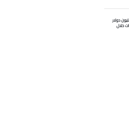
دو” تدفع 33 مليون دولار
ات خلال