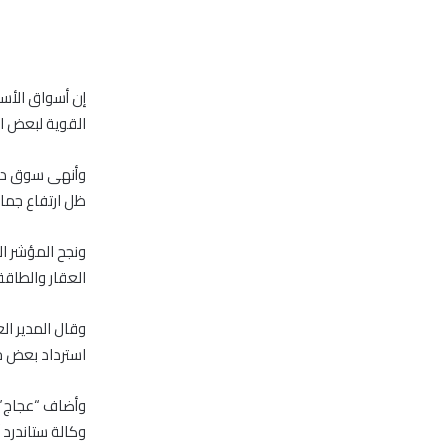
إن أسواق الأسه
القوية لبعض ا
وأنهى سوق دبي
ظل ارتفاع جماع
ونجح المؤشر ا
العقار والطاقة
وقال المدير ال
استرداد بعض خس
وأضاف “عجاج” ف
وكالة ستاندرد 