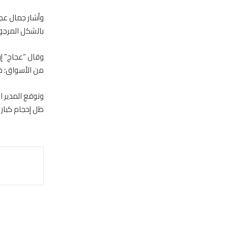
وأشار جمال عجا
بالشكل المرجو،
وقال “عجاج” إن
من الأسواق؛ خو
وتوقع المدير ا
ظل إحجام كبار