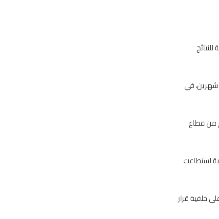
للنتائج
 شهرين، في
م من قطاع
تية استطاعت
لى خلفية قرار