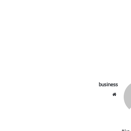
business
موقع
الويب