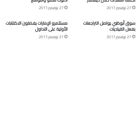
لحملة السندات خلال ديسمبر
أدنوك للنمو والتوسع
27 نوفمبر,2017
27 نوفمبر,2017
سوق أبوظبي يواصل التراجعات
مستثمرو الإمارات يفضلون الاكتتابات
بفعل القياديات
الأولية على التداول
27 نوفمبر,2017
27 نوفمبر,2017