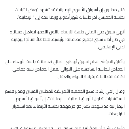
قال محللون إن أسواق الأسهم الإماراتية قد تشهد “بعض الثبات”،
بجلسة الخميس، آخر جلسات شهر أكتوبر، وربما تتجه إلى “الإيجابية”.
أنهى سوق دبي المالي جلسة الأربعاء
باللون الأحمر، ليواصل خسائره
في ظل أداء سلبي لجميع قطاعاته الرئيسية، متجاهلاً النتائج الإيجابية
لدبي الإسلامي.
وأغلق المؤشر العام لسوق أبوظبي
المالي تعاملات جلسة الأربعاء على
انخفاض للجلسة السادسة على التوالي بفعل انخفاض شبه جماعي
لكافة القطاعات بقيادة البنوك والعقار.
وقال رامي رشاد، عضو الجمعية الأمريكية للمحللين الفنيين ومدير قسم
الاستشارات لتداول الأوراق المالية – الإمارات”، إن أسواق الأسهم
الإماراتية قد شهدت كسر حواجز مهمة بجلسة الأربعاء، بعد استمرار
التراجعات.
وأضاف رشاد أن المؤشر العام لسوق دبي قد اخترق مستويات 3500