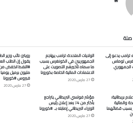
موقع
الويب
صلة
: ترامب يدعو إلى
الولايات المتحدة: ترامب يهاجم
رويترز: نائب وزير ا
غرس توماس
الجمهوريين في الكونغرس بسبب
يقول إن الطلب الع
 الجمهوري
ما سماه تأخيرهم التصويت على
الاعتمادات المالية الخاصة بكورونا
مليون برميل يومي
فيروس #كورونا
27 مارس,2020
27 مارس,2020
علام بريطانية:
مؤشر فوتسي البريطاني يتراجع
ة والمالية
بأكثر من 4٪ بعد إعلان رئيس
جر بسبب قضائهما
الوزراء البريطاني إصابته بـ ⁧ #كورونا⁩
ن
27 مارس,2020