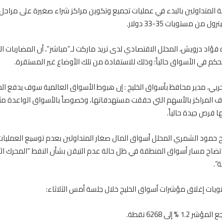
 المتداولين بالبدء في عمليات تجميع وتكوين مراكز شراء صغيرة على مراحل
ل من مستويات 35-33 دولار.
 فؤاد درويش، المحلل الاقتصادي لدى تريد ماركت لـ”مباشر”، أن المضاربات ا
كم في الأسواق حالياً؛ وذلك للاستفادة من تلك الأوضاع غير المستقرة.
ربي، مدير محافظ بأسواق الخليج : إن هبوط الأسواق العالمية سوف يدفع ال
ف المراكز بالأسهم التي حققت مستهدفاتها، وخصوصاً بالأسواق الواعدة م
ها فرص جيدة حالياً.
 حمود الشمري المحلل أسواق المال صغار المتداولين بعدم توسيع العمليات 
اتضاح مسار أسواق المنطقة في ظل حالة عدم التيقن بشأن النفط “المحرك ا
”.
يات إغلاق مؤشرات أسواق الخليج خلال جلسة أمس الثلاثاء:
1 % إلى 6268 نقطة.