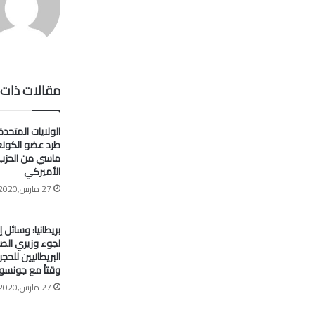
مقالات ذات 
الولايات المتحدة
طرد عضو الكون
ماسي من الحزب
الأميركي
27 مارس,2020
بريطانيا: وسائل إ
لجوء وزيري الصح
البريطانيين للح
وقتاً مع جونسو
27 مارس,2020