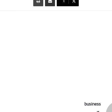
‫X
business