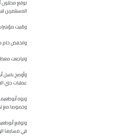
توقع محللون أن
المستثمرين لتب
ومُنيت مؤشرات 
وانخفض خام مزيج برنت يوم الثلاثاء إلى
وتراجعت معظم أ
وأوضح باسل أب
عمليات جني الا
وخصوصا مع تدن
وتوقع أبوطعيمة
في مسارها الها