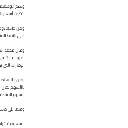
ونصح أبوطعيمة
اقتربت أسعار البترو
ومن جانبه، نوه
هي النمط المتح
وقال محمد الح
لمزيد من تخفي
الإمارات التي ب
ومن جانبه، نصح
بالأسهم لحين 
لأسهم المنطقة
وفيما يلي مستو
السعودية.. تراجع المؤشر .2