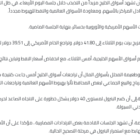
 تشهد أسواق الخليج مزيداً من التذبذب خلال جلسة اليوم الأربعاء، في ظل ات
ادل المراكز بالأسهم، ومعاودة الأسواق العالمية والنفط للهبوط مجدداً.
الأسهم الأمريكية والأوروبية بخسائر، بنهاية الجلسة الماضية.
 41.80 دولار، وتراجع الخام الأمريكي إلى 39.51 دولار للبرميل.
سواق الأسهم الخليجية، أمس الثلاثاء، مع انخفاض أسعار النفط وتباين نتائج
وطعيمة المحلل بأسواق المال أن تراجعات أسواق الخليج أمس جاءت كنتيجة 
رباح والبيع الجماعي لبعض المحافظ تأثرا بهبوط الأسهم العالمية وتراجعات الب
ونوه أبوطعيمة،إلى أن كسر البترول لمستوى 40 دولار يشكل خطورة على الاتجاه ا
ي السيولة.
، أن تشهد الجلسات القادمة بعض الارتدادات المضاربية ، مؤكدا على أن ال
بط مع استمرار البترول في مرحلة التصحيح الحالية.