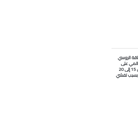
لطاقة الروسي
المي على
#النفط انخفض من 15 إلى 20
ا بسبب تفشي