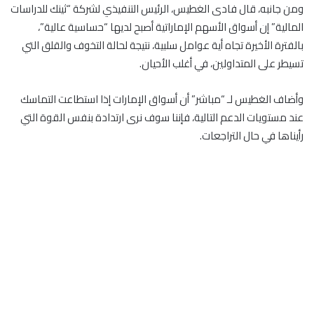
ومن جانبه، قال فادى الغطيس، الرئيس التنفيذي لشركة “ثينك للدراسات
المالية” إن أسواق الأسهم الإماراتية أصبح لديها “حساسية عالية”،
بالفترة الأخيرة تجاه أية عوامل سلبية، نتيجة لحالة التخوف والقلق التي
تسيطر على المتداولين، في أغلب الأحيان.
وأضاف الغطيس لـ “مباشر” أن أسواق الإمارات إذا استطاعت التماسك
عند مستويات الدعم التالية، فإننا سوف نرى ارتدادة بنفس القوة التي
رأيناها في حال التراجعات.