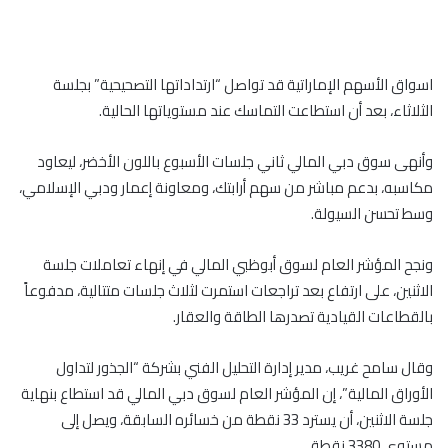
اسواق الأسهم الإماراتية قد تواصل “ارتداداتها التصحيحية” بجلسة
الثلاثاء، بعد أن استطاعت التماسك عند مستوياتها الحالية.
وأنهى سوق دبي المالي ثاني جلسات الأسبوع باللون الأخضر، ليعاود
مكاسبه، بدعم مباشر من سهم أرابتك، ومعاونة إعمار ودبي الإسلامي،
وسط تحسن السيولة.
ونجح المؤشر العام لسوق أبوظبي المالي في إنهاء تعاملات جلسة
الاثنين، على ارتفاع بعد تراجعات استمرت لثلاث جلسات متتالية، مدفوعاً
بالقطاعات القيادية تصدرها الطاقة والعقار.
وقال سامح غريب، مدير إدارة التحليل الفني بشركة “الجذور لتداول
الأوراق المالية”، إن المؤشر العام لسوق دبي المالي قد استطاع بنهاية
جلسة الاثنين، أن يسترد 33 نقطة من خسائره السابقة، ويصل إلى
مستوى 3380 نقطة.