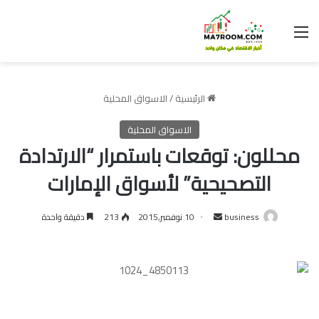
القائمة
الرئيسية
/
الاسواق المحلية
الاسواق المحلية
محللون: توقعات باستمرار “الارتدادة
التصحيحية” لأسواق الإمارات
أرسل
business
10 نوفمبر,2015
213
دقيقة واحدة
بريدا
إلكترونيا