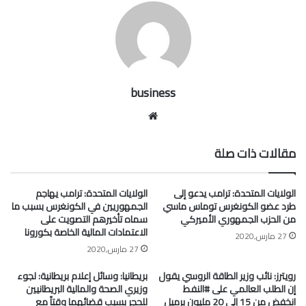
business
موقع
الويب
مقالات ذات صلة
الولايات المتحدة: ترامب يدعو إلى
الولايات المتحدة: ترامب يهاجم
طرد عضو الكونغرس توماس ماسي
الجمهوريين في الكونغرس بسبب ما
من الحزب الجمهوري الأميركي
سماه تأخيرهم التصويت على
الاعتمادات المالية الخاصة بكورونا
27 مارس,2020
27 مارس,2020
رويترز: نائب وزير الطاقة الروسي يقول
بريطانيا: وسائل إعلام بريطانية: لجوء
إن الطلب العالمي على #النفط
وزيري الصحة والمالية البريطانيين
انخفض من 15 إلى 20 مليون برميل
للحجر بسبب قضائهما وقتاً مع