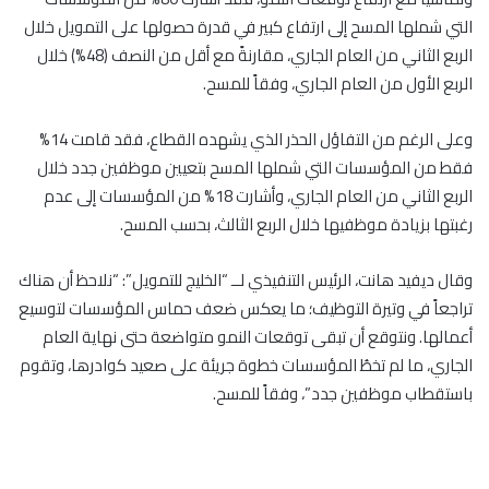
التي شملها المسح إلى ارتفاع كبير في قدرة حصولها على التمويل خلال
الربع الثاني من العام الجاري، مقارنةً مع أقل من النصف (48%) خلال
الربع الأول من العام الجاري، وفقاً للمسح.
وعلى الرغم من التفاؤل الحذر الذي يشهده القطاع، فقد قامت 14%
فقط من المؤسسات التي شملها المسح بتعيين موظفين جدد خلال
الربع الثاني من العام الجاري، وأشارت 18% من المؤسسات إلى عدم
رغبتها بزيادة موظفيها خلال الربع الثالث، بحسب المسح.
وقال ديفيد هانت، الرئيس التنفيذي لــ “الخليج للتمويل”: “نلاحظ أن هناك
تراجعاً في وتيرة التوظيف؛ ما يعكس ضعف حماس المؤسسات لتوسيع
أعمالها. ونتوقع أن تبقى توقعات النمو متواضعة حتى نهاية العام
الجاري، ما لم تخطُ المؤسسات خطوة جريئة على صعيد كوادرها، وتقوم
باستقطاب موظفين جدد”، وفقاً للمسح.