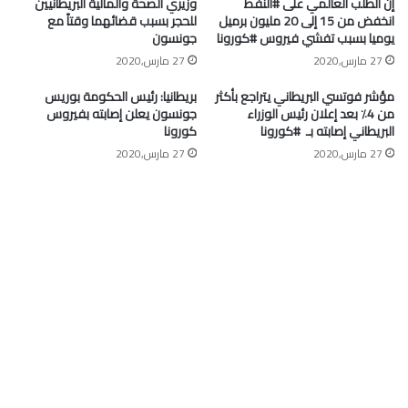
إن الطلب العالمي على #النفط
وزيري الصحة والمالية البريطانيين
انخفض من 15 إلى 20 مليون برميل
للحجر بسبب قضائهما وقتاً مع
يوميا بسبب تفشي فيروس #كورونا
جونسون
27 مارس,2020
27 مارس,2020
مؤشر فوتسي البريطاني يتراجع بأكثر
بريطانيا: رئيس الحكومة بوريس
من 4٪ بعد إعلان رئيس الوزراء
جونسون يعلن إصابته بفيروس
البريطاني إصابته بـ ⁧ #كورونا⁩
كورونا
27 مارس,2020
27 مارس,2020