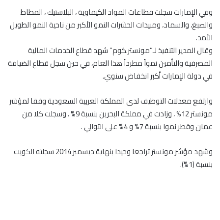
وفي الإمارات سجلت قطاعات المواد الكيماوية ، البلاستيك ، المطاط
والصبغ، والسماد، ومبيدات الحشرات النمو الأكبر من ناحية النمو الطويل
الأمد.
وقال المدير التنفيذ لـ”مونستر.كوم” شهد قطاع الخدمات المالية
المصرفية والتأمين نمواً مطرداً هذا العام، في حين سجل قطاع الضيافة
في دولة الإمارات أكبر انخفاض سنوي.
وارتفع معدلات التوظيف لدى المملكة العربية السعودية وفقا لمؤشر
مونستر 12% ، وزادت في مملكة البحرين بنسبة 9% ، وسجلت كلا من
عمان وقطر نموا بنسبة 7% و 4% على التوالي .
وشهد مؤشر مونستر تراجعا وحيدا بنهاية ديسمبر 2014 سجلته الكويت
بنسبة (1%).