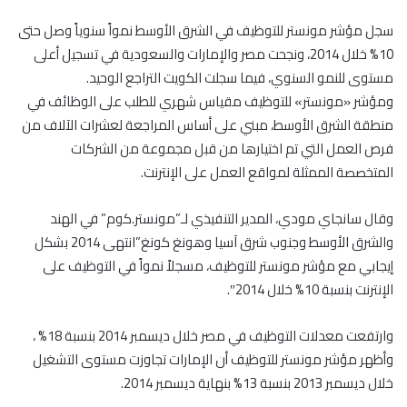
سجل مؤشر مونستر للتوظيف في الشرق الأوسط نمواً سنوياً وصل حتى
10% خلال 2014، ونجحت مصر والإمارات والسعودية في تسجيل أعلى
مستوى للنمو السنوي، فيما سجلت الكويت التراجع الوحيد.
ومؤشر «مونستر» للتوظيف مقياس شهري للطلب على الوظائف في
منطقة الشرق الأوسط، مبني على أساس المراجعة لعشرات الآلاف من
فرص العمل التي تم اختيارها من قبل مجموعة من الشركات
المتخصصة الممثلة لمواقع العمل على الإنترنت.
وقال سانجاي مودي، المدير التنفيذي لـ”مونستر.كوم” في الهند
والشرق الأوسط وجنوب شرق آسيا وهونغ كونغ”انتهى 2014 بشكل
إيجابي مع مؤشر مونستر للتوظيف، مسجلاً نمواً في التوظيف على
الإنترنت بنسبة 10% خلال 2014″.
وارتفعت معدلات التوظيف في مصر خلال ديسمبر 2014 بنسبة 18% ،
وأظهر مؤشر مونستر للتوظيف أن الإمارات تجاوزت مستوى التشغيل
خلال ديسمبر 2013 بنسبة 13% بنهاية ديسمبر 2014.