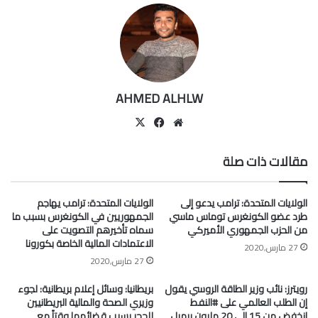
AHMED ALHLW
موقع
‫X
فيسبوك
الويب
مقالات ذات صلة
الولايات المتحدة: ترامب يدعو إلى
الولايات المتحدة: ترامب يهاجم
طرد عضو الكونغرس توماس ماسي
الجمهوريين في الكونغرس بسبب ما
من الحزب الجمهوري الأميركي
سماه تأخيرهم التصويت على
الاعتمادات المالية الخاصة بكورونا
27 مارس,2020
27 مارس,2020
رويترز: نائب وزير الطاقة الروسي يقول
بريطانيا: وسائل إعلام بريطانية: لجوء
إن الطلب العالمي على #النفط
وزيري الصحة والمالية البريطانيين
انخفض من 15 إلى 20 مليون برميل
للحجر بسبب قضائهما وقتاً مع