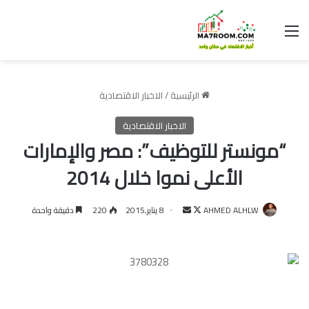
القائمة
الرئيسية
/
الاخبار الاقتصادية
الاخبار الاقتصادية
“مونستر للتوظيف”: مصر والإمارات
الأعلى نموا خلال 2014
تابع
أرسل
AHMED ALHLW
8 يناير,2015
220
دقيقة واحدة
على
بريدا
X
إلكترونيا