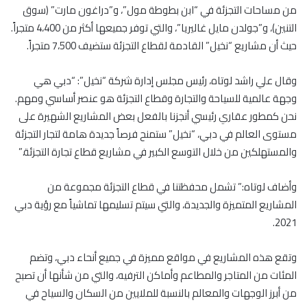
من مساحات التجزئة في “ابن بطوطة مول”، و”دراغون مارت” (سوق
التنين)، و”جولدن مايل غاليريا”، والتي توفر جميعها أكثر من 4،400 متجراً.
حيث أن مشاريع “نخيل” القادمة لقطاع التجزئة ستضيف 7،500 متجراً.
وقال علي راشد لوتاه، رئيس مجلس إدارة شركة “نخيل”: “دبي هي
وجهة عالمية للسياحة والتجارة وقطاع التجزئة هو عنصر أساسي ومهم.
نحن كمطور عقاري رئيسي أنجزنا بالفعل بعض المشاريع الشهيرة على
مستوى العالم في دبي، “نخيل” ستمنح فرصاً جديدة هامة لتجار التجزئة
والمستهلكين من خلال التوسع الكبير في مشاريع قطاع تجارة التجزئة.”
وأضاف لوتاه:” تشمل محفظتنا في قطاع التجزئة مجموعة من
المشاريع المتميزة والجديدة، والتي سيتم تسليمها تماشياً مع رؤية دبي
2021.
وتقع هذه المشاريع في مواقع مميزة في جميع أنحاء دبي، وتضم
المئات من المتاجر والمطاعم وأماكن الترفيه، والتي من شأنها أن تصبح
من أبرز الوجهات والمعالم بالنسبة للملايين من السكان والسياح في