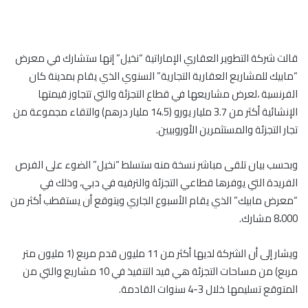
قالت شركة التطوير العقاري الإماراتية “نخيل” إنها ستشارك في معرض
“مابيك للمشاريع العقارية التجارية” السنوي الذي يقام بمدينة كان
الفرنسية ،لعرض مشاريعها في قطاع التجزئة والتي تتجاوز قيمتها
الإنشائية أكثر من 3.7 مليار يورو (14.5 مليار درهم) والتقاء مجموعة من
تجار التجزئة والمستثمرين الأوروبيين.
وبحسب بيان تلقى مباشر نسخة منه ستسلط “نخيل” الضوء على الفرص
الفريدة التي يوفرها قطاعي التجزئة والترفيه في دبي، وذلك في
“معرض مابيك” الذي يقام الأسبوع الجاري ويتوقع أن يستقطب أكثر من
8،000 مشارك.
ويشار إلى أن الشركة لديها أكثر من 11 مليون قدم مربع (1 مليون متر
مربع) من مساحات التجزئة هي قيد التنفيذ في 10 مشاريع والتي من
المتوقع تسليمها خلال 3-4 سنوات القادمة.