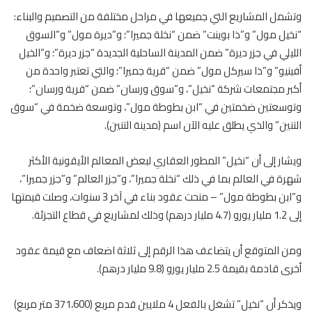
وتشمل المشاريع التي جميعها في مراحل مختلفة من التصميم والبناء:
“نخيل مول” و”ذا بوينت” ضمن “نخلة جميرا”؛ و”ديرة مول” و”السوق
الليلي في جزر ديرة” ضمن المدينة الساحلية الجديدة “جزر ديرة”؛ و”الخيل
أفينيو” و”ذا سيركل مول” ضمن “قرية جميرا”؛ والتي تعتبر واحدة من
أكبر مجتمعات شركة “نخيل”، و”سوق ورسان” ضمن “قرية ورسان”؛
وتوسعتين ضخمتين في “ابن بطوطة مول”، وتوسعة ضخمة في “سوق
التنين” والذي يطلق عليه الآن اسم (مدينة التنين).
ويشار إلى أن “نخيل” المطور العقاري لبعض المعالم الأيقونية الأكثر
شهرة في العالم بما في ذلك “نخلة جميرا”، و”جزر العالم” و”جزر جميرا”،
و”ابن بطوطة مول” – منحت عقود بناء في آخر 3 سنوات، وصلت قيمتها
إلى 1.2 مليار يورو (4.7 مليار درهم) وذلك لمشاريع في قطاع التجزئة.
ومن المتوقع أن يتضاعف هذا الرقم إلى ثلاثة اضعاف مع قيمة عقود
أخرى قادمة بقيمة 2.5 مليار يورو (9.8 مليار درهم).
ويذكر أن “نخيل” تشغل بالفعل 4 ملايين قدم مربع (371،600 متر مربع)