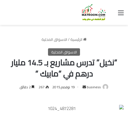
القائمة
الرئيسية
/
الاسواق المحلية
الاسواق المحلية
“نخيل” تدرس مشاريع بـ 14.5 مليار
درهم في “مابيك “
أرسل
business
19 نوفمبر,2015
267
2 دقائق
بريدا
إلكترونيا