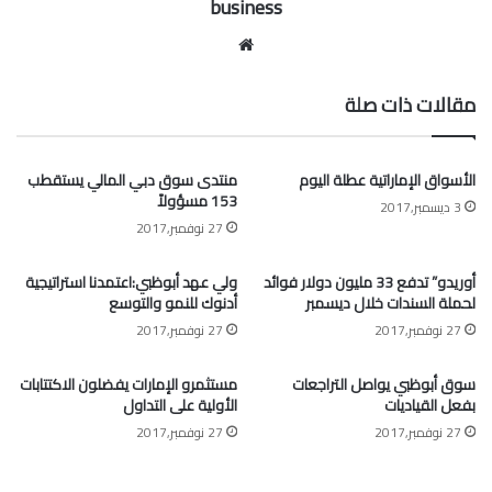
business
موقع
الويب
مقالات ذات صلة
الأسواق الإماراتية عطلة اليوم
منتدى سوق دبي المالي يستقطب
153 مسؤولاً
3 ديسمبر,2017
27 نوفمبر,2017
أوريدو” تدفع 33 مليون دولار فوائد
ولي عهد أبوظبي:اعتمدنا استراتيجية
لحملة السندات خلال ديسمبر
أدنوك للنمو والتوسع
27 نوفمبر,2017
27 نوفمبر,2017
سوق أبوظبي يواصل التراجعات
مستثمرو الإمارات يفضلون الاكتتابات
بفعل القياديات
الأولية على التداول
27 نوفمبر,2017
27 نوفمبر,2017