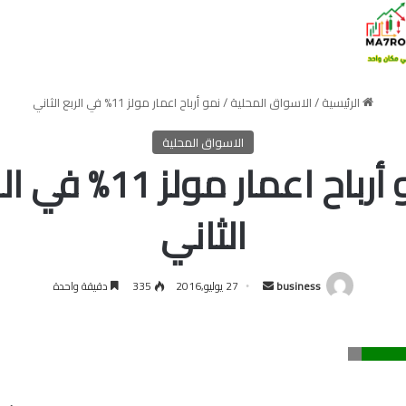
الرئيسية
/
الاسواق المحلية
/
نمو أرباح اعمار مولز 11% في الربع الثاني
الاسواق المحلية
نمو أرباح اعمار مولز 11%
الثاني
أرسل
business
27 يوليو,2016
335
دقيقة واحدة
بريدا
إلكترونيا