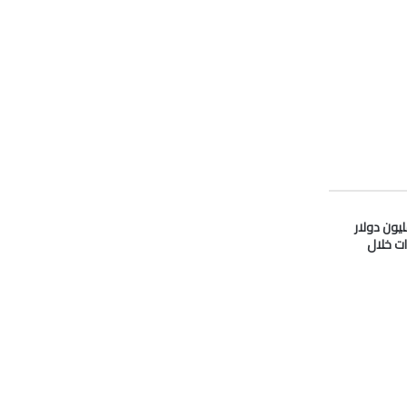
دو” تدفع 33 مليون دولار
ات خلال