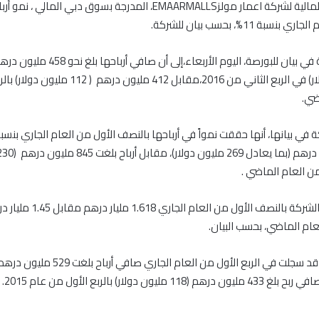
أظهرت النتائج المالية لشركة اعمار مولزEMAARMALLS، المدرجة بسوق دبي الما
سبة 11%، بحسب بيان للشركة.
وأشارت الشركة في بيان للبورصة، اليوم الأربعاء،إ
125 مليون دولار) في الربع الثاني من 2016،مقابل 412 مليون د
ضي.
ن العام الماضي .
وبلغت ايرادات الشركة بالنصف الأول من ال
عام الماضي، بحسب البيان.
1 مليون دولار) بالربع الأول من عام 2015.