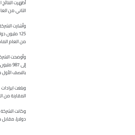
الثاني من العام الجاري بن
من العام الما
بالنصف الأول م
المقارنة من ال
دولار)، مقابل صافي ربح بلغ 433 مليون درهم (18