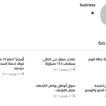
business
موقع
الويب
صلة
ية عطلة اليوم
منتدى سوق دبي المالي
أوري
يستقطب 153 مسؤولاً
فوائد لحملة السند
ديسمبر
27 نوفمبر,2017
27 نوفمبر,2017
اعتمدنا
سوق أبوظبي يواصل التراجعات
ك للنمو والتوسع
بفعل القياديات
27 نوفمبر,2017