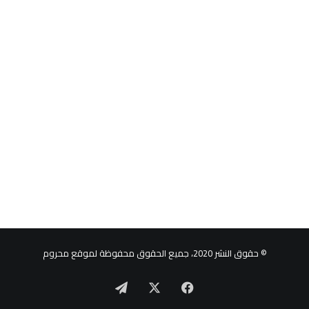
© حقوق النشر 2020، جميع الحقوق محفوظة لموقع محروم
‫X
فيسبوك
تيلقرام