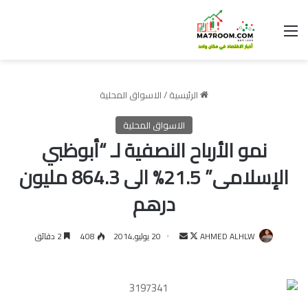
القائمة
الرئيسية
/
الاسواق المحلية
الاسواق المحلية
نمو الأرباح النصفية لـ “أبوظبي
الإسلامى” 21.5% الى 864.3 مليون
درهم
تابع
أرسل
AHMED ALHLW
20 يوليو,2014
408
2 دقائق
على
بريدا
X
إلكترونيا