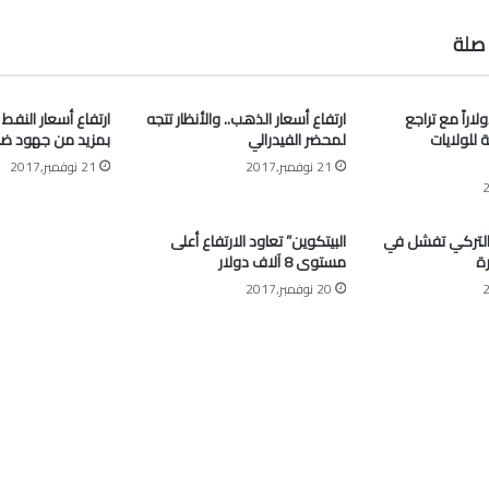
صلة
” أعلى 63 دولاراً مع تراجع
ارتفاع أسعار الذهب.. والأنظار تتجه
ارتفاع أسعار النفط
ة للولايات
لمحضر الفيدرالي
بمزيد من جهود ض
21 نوفمبر,2017
21 نوفمبر,2017
التركي تفشل في
البيتكوين” تعاود الارتفاع أعلى
ة
مستوى 8 آلاف دولار
20 نوفمبر,2017