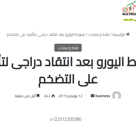
الرئيسية
/
نفط وعملات
/
هبوط اليورو بعد انتقاد دراجى لتأثيره على التضخم
نفط وعملات
اليورو بعد انتقاد دراجى لتأ
على التضخم
أرسل
business
12 نوفمبر,2015
242
أقل من دقيقة
بريدا
إلكترونيا