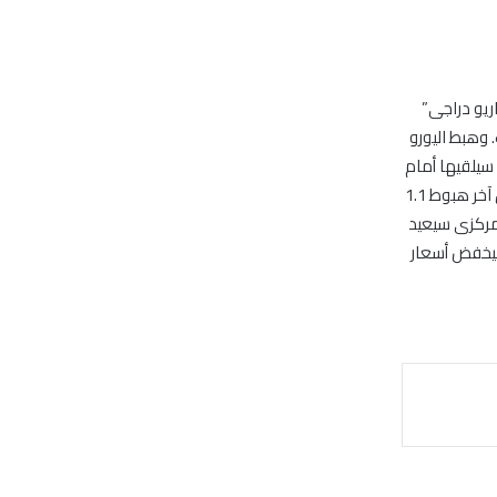
 “ماريو دراجى”
 وهبط اليورو
ى التى سيلقيها أمام
البرلمان الأوروبى. وهبطت أيضا عائدات السندات الألمانية لتتراجع عن صعودها السابق وكان آخر هبوط 1.1
ك المركزى سيعيد
سيخفض أسعار