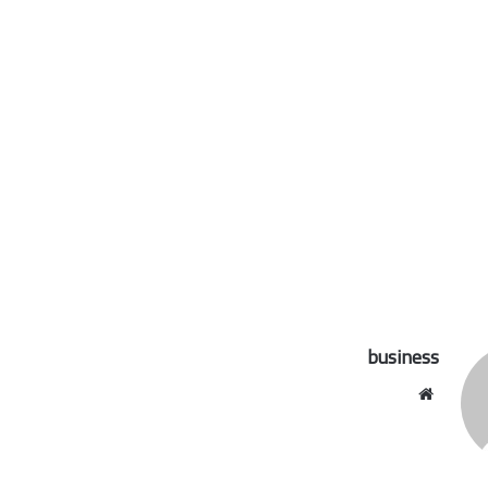
business
موقع
الويب