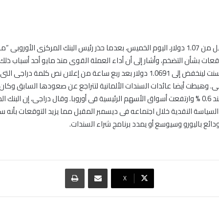
تراجع اليورو لأقل من 1.07 دولار، اليوم الخميس، بعدما حذر رئيس البنك المركزى الأوروبى
قعات بشأن التضخم، وأشار إلى أن أداء العملة القوى منذ مايو أحد أسباب ذلك.
أكثر من نصف سنت لينخفض إلى 1.0691 دولار بعد ربع ساعة من إعلان نص كلمة دراج
نقطة أساس عند 0.6 % وارتفعت أسواق الأسهم الرئيسية فى أوروبا. وقال دراجى، إن البن
لسياسة النقدية خلال اجتماعه فى ديسمبر المقبل مما يزيد التوقعات بأنه 
ودائع باليورو وسيوسع أو يمدد برنامج شراء السندات.
مشاركة عبر البريد
طباعة
‫X