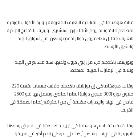
قالت هوهتاماكي الفنلندية للتغليف المعروفة بتوريد الأكواب الورقية
لمطاعم ماكدونالدز يوم الثلاثاء إنها ستشتري بوزيتيف باكدجنج الهندية
للتغليف مقابل 336 مليون دولار لدعم توسعها في أسواق الهند
والشرق الأوسط.
وبوزيتيف باكدجنج جزء من إنبي جروب ولديها ستة مصانع في الهند
وثلاثة في الإمارات العربية المتحدة.
وقالت هوهتاماكي إن بوزيتيف باكدجنج حققت مبيعات بقيمة 220
مليون يورو (300 مليون دولار) العام الماضي ويعمل بها نحو 2500
عامل في الهند والإمارات مضيفة أن من المتوقع إتمام الصفقة في
الخريف.
وقالت متحدثة باسم هوهتاماكي “يزيد ذلك حصتنا في السوق وسعتنا
التوريدية في الهند .. ونحصل أيضا على موطئ قدم أكبر في افريقيا