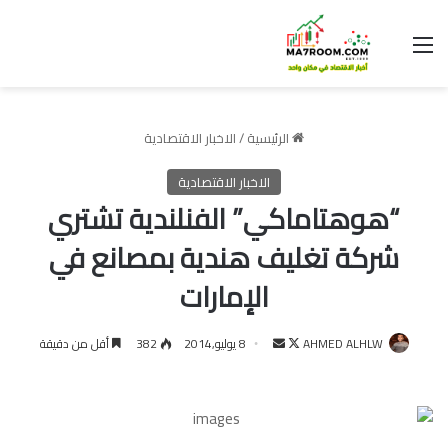
القائمة
الرئيسية
/
الاخبار الاقتصادية
الاخبار الاقتصادية
“هوهتاماكي” الفنلندية تشتري
شركة تغليف هندية بمصانع في
الإمارات
تابع
أرسل
AHMED ALHLW
8 يوليو,2014
382
أقل من دقيقة
على
بريدا
X
إلكترونيا