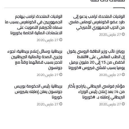
الولايات المتحدة: ترامب يدعو إلى
الولايات المتحدة: ترامب يهاجم
طرد عضو الكونغرس توماس ماسي
الجمهوريين في الكونغرس بسبب ما
من الحزب الجمهوري الأميركي
سماه تأخيرهم التصويت على
الاعتمادات المالية الخاصة بكورونا
27 مارس,2020
27 مارس,2020
رويترز: نائب وزير الطاقة الروسي يقول
بريطانيا: وسائل إعلام بريطانية: لجوء
إن الطلب العالمي على #النفط
وزيري الصحة والمالية البريطانيين
انخفض من 15 إلى 20 مليون برميل
للحجر بسبب قضائهما وقتاً مع
يوميا بسبب تفشي فيروس #كورونا
جونسون
27 مارس,2020
27 مارس,2020
مؤشر فوتسي البريطاني يتراجع بأكثر
بريطانيا: رئيس الحكومة بوريس
من 4٪ بعد إعلان رئيس الوزراء
جونسون يعلن إصابته بفيروس
البريطاني إصابته بـ ⁧ #كورونا⁩
كورونا
27 مارس,2020
27 مارس,2020