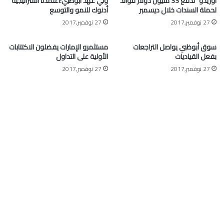
أوريدو” تدفع 33 مليون دولار فوائد
ولي عهد أبوظبي:اعتمدنا استراتيجية
لحملة السندات خلال ديسمبر
أدنوك للنمو والتوسع
27 نوفمبر,2017
27 نوفمبر,2017
سوق أبوظبي يواصل التراجعات
مستثمرو الإمارات يفضلون الاكتتابات
بفعل القياديات
الأولية على التداول
27 نوفمبر,2017
27 نوفمبر,2017