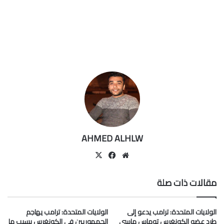
AHMED ALHLW
موقع
‫X
فيسبوك
الويب
مقالات ذات صلة
الولايات المتحدة: ترامب يدعو إلى
الولايات المتحدة: ترامب يهاجم
طرد عضو الكونغرس توماس ماسي
الجمهوريين في الكونغرس بسبب ما