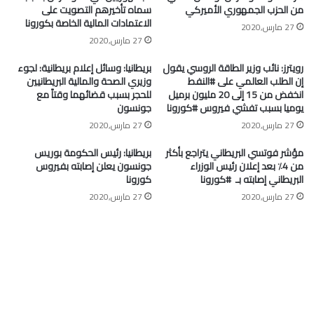
من الحزب الجمهوري الأميركي
سماه تأخيرهم التصويت على
الاعتمادات المالية الخاصة بكورونا
27 مارس,2020
27 مارس,2020
رويترز: نائب وزير الطاقة الروسي يقول
بريطانيا: وسائل إعلام بريطانية: لجوء
إن الطلب العالمي على #النفط
وزيري الصحة والمالية البريطانيين
انخفض من 15 إلى 20 مليون برميل
للحجر بسبب قضائهما وقتاً مع
يوميا بسبب تفشي فيروس #كورونا
جونسون
27 مارس,2020
27 مارس,2020
مؤشر فوتسي البريطاني يتراجع بأكثر
بريطانيا: رئيس الحكومة بوريس
من 4٪ بعد إعلان رئيس الوزراء
جونسون يعلن إصابته بفيروس
البريطاني إصابته بـ ⁧ #كورونا⁩
كورونا
27 مارس,2020
27 مارس,2020