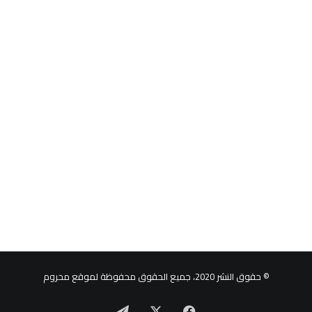
© حقوق النشر 2020، جميع الحقوق محفوظة لموقع محروم
‫X
فيسبوك
تيلقرام