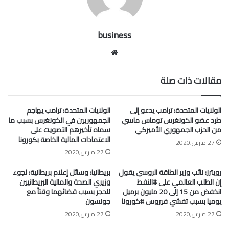
business
موقع
الويب
مقالات ذات صلة
الولايات المتحدة: ترامب يدعو إلى
الولايات المتحدة: ترامب يهاجم
طرد عضو الكونغرس توماس ماسي
الجمهوريين في الكونغرس بسبب ما
من الحزب الجمهوري الأميركي
سماه تأخيرهم التصويت على
الاعتمادات المالية الخاصة بكورونا
27 مارس,2020
27 مارس,2020
رويترز: نائب وزير الطاقة الروسي يقول
بريطانيا: وسائل إعلام بريطانية: لجوء
إن الطلب العالمي على #النفط
وزيري الصحة والمالية البريطانيين
انخفض من 15 إلى 20 مليون برميل
للحجر بسبب قضائهما وقتاً مع
يوميا بسبب تفشي فيروس #كورونا
جونسون
27 مارس,2020
27 مارس,2020