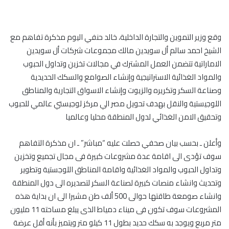
وقع وزير التموين والتجارة الداخلية، خالد حنفي اليوم مذكرة تفاهم مع
الشيخ احمد سالم أل سويدين مالك مجموعات شركات أل سويدين
الاماراتية تتضمن العمل المشترك في مجالات تخزين وتداول الحبوب
والمواد الغذائية الاستراتيجية وإنشاء الصوامع والسكك الحديدية
وصناعة السكر وتكريره والزيوت وإنشاء الاسواق التجارية والمناطق
اللوجيستية والنقل بهدف تحويل مصر الي مركز لوجيستي عالمي للحبوب
وتحقيق الامن الغذائي لدول المنطقة محليا وعالميا
وأعلن ـ بحسب بيان صحفي حصلت عليه “مباشر” ـ ان مذكرة التفاهم
سوف تؤدى الى اقامة عدة مشروعات كبيرة فى مجال تجميع وتخزين
وتداول الحبوب والمواد الغذائية واقامة المناطق اللوجستية وتطوير
وتحديث وانشاء منصات كبيرة لصناعة السكر لتصديره الى دول المنطقة
وانشاء صومعة طاقتها حوالى 500 ألف طن مشيرا الى ان بداية هذه
المشروعات سوف تكون فى ميناء دمياط الذى يبلغ مساحته 11 مليون
متر مربع ويوجد به سكك حديد بطول 11 كيلو متر ويتميز بأنه أقل عرضة