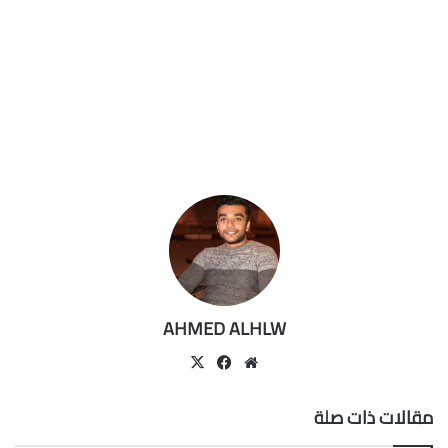
AHMED ALHLW
موقع
‫X
فيسبوك
الويب
مقالات ذات صلة