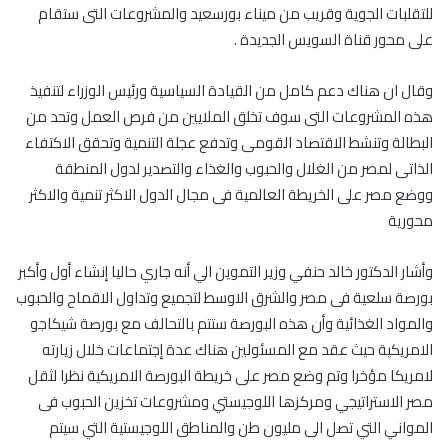
للتقلبات الجوية وقريب من ميناء بورسعيد والمشروعات التى ستقام
على محور قناة السويس الجديدة .
وقال ان هناك دعم كامل من القيادة السياسية ورئيس الوزراء لتنفيذ
هذه المشروعات التى سوف تخلق الملايين من فرص العمل وتحد من
البطالة وتنشط الاقتصاد القومى وتدفع عجلة التنمية وتحقق الاكتفاء
الذاتى لمصر من الغلال والحبوب والغذاء والتصدير لدول المنطقة
ووضع مصر على الخريطة العالمية فى مجال الدول الاكثر تنمية والاكثر
محورية
وأشار الدكتور خالد حنفي وزير التموين الي أنه جاري حاليا إنشاء أول وأكبر
بورصة سلعية فى مصر والشرق الاوسط لتجميع وتداول الاقماح والحبوب
والمواد الغذائية وأن هذه البورصة ستتم بالتحالف مع بورصة شيكاجو
الامريكية حيث عقد مع المسئولين هناك عدة إجتماعات خلال زيارته
لامريكا مؤخرا وتم وضع مصر على خريطة البورصة الامريكية نظرا لثقل
مصر الاستراتيجي ومركزها اللوجيستي ومشروعات تخزين الحبوب فى
المواني التي تصل الى مليون طن والمناطق اللوجيستية التي سيتم