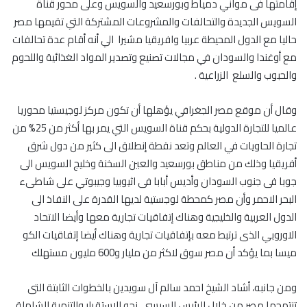
إقامتها فى مواني دمياط وبورسعيد والسويس وعلى محور قناة
السويس الجديدة والتحالفات والمشروعات المشتركة التي تقيمها مصر
حاليا مع الدول المحيطة عربيا وافريقيا مشيرا الي أنه أقام عدة تحالفات
مع أوغندا والسودان في مجالات تصنيع وتصدير المواد الغذائية واللحوم
والحبوب والسلع الزراعية .
وقال أن موقع مصر الجغرافي يؤهلها أن تكون مركز لوجيستيا محوريا
عالميا للتجارة الدولية بحكم قناة السويس التي يمر بها أكثر من 25% من
تجارة الحاويات في العالم وتعد نقطة إنطلاق الى كثير من دول شرق
أفريقيا وذلك من مناطق بورسعيد والعين السخنة وخليج السويس الى
جوبا فى جنوب السودان وأديس أبابا فى اثيوبيا وجيبوتي على شاطىء
البحر الاحمر وأن مصر كمحطة لوجستية لديها القدرة على النفاذ الى
الدول العربية والخليجية وهناك إتفاقيات تجارية معها وأيضا الاتحاد
الاوروبي الذى ترتبط معه بإتفاقيات تجارية وهناك أيضا إتفاقيات الكو
ميسا بما يؤكد أن مصر سوق لاكثر من مليار و600 مليون مستهلك
ومن جانبه، أشاد الشيخ احمد سالم آل سويدين بالخطوات الثابتة التى
تنتهجها مصر من خلال الرئيس السيسي نحو الاستقرار والتنمية الشاملة