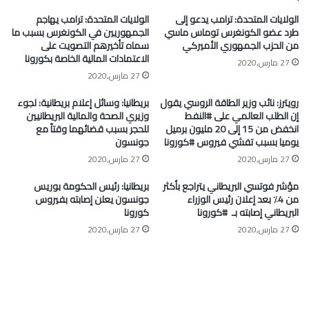
الولايات المتحدة: ترامب يدعو إلى
الولايات المتحدة: ترامب يهاجم
طرد عضو الكونغرس توماس ماسي
الجمهوريين في الكونغرس بسبب ما
من الحزب الجمهوري الأميركي
سماه تأخيرهم التصويت على
الاعتمادات المالية الخاصة بكورونا
27 مارس,2020
27 مارس,2020
رويترز: نائب وزير الطاقة الروسي يقول
بريطانيا: وسائل إعلام بريطانية: لجوء
إن الطلب العالمي على #النفط
وزيري الصحة والمالية البريطانيين
انخفض من 15 إلى 20 مليون برميل
للحجر بسبب قضائهما وقتاً مع
يوميا بسبب تفشي فيروس #كورونا
جونسون
27 مارس,2020
27 مارس,2020
مؤشر فوتسي البريطاني يتراجع بأكثر
بريطانيا: رئيس الحكومة بوريس
من 4٪ بعد إعلان رئيس الوزراء
جونسون يعلن إصابته بفيروس
البريطاني إصابته بـ ⁧ #كورونا⁩
كورونا
27 مارس,2020
27 مارس,2020