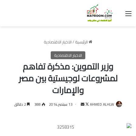
القائمة
الرئيسية
/
الاخبار الاقتصادية
الاخبار الاقتصادية
وزير التموين: مذكرة تفاهم
لمشروعات لوجيستية بين مصر
والإمارات
تابع
أرسل
AHMED ALHLW
13 سبتمبر,2014
388
2 دقائق
على
بريدا
X
إلكترونيا