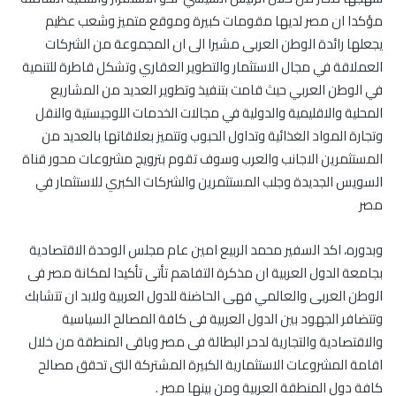
مؤكدا ان مصر لديها مقومات كبيرة وموقع متميز وشعب عظيم
يجعلها رائدة الوطن العربى مشيرا الى ان المجموعة من الشركات
العملاقة في مجال الاستثمار والتطوير العقاري وتشكل قاطرة للتنمية
في الوطن العربي حيث قامت بتنفيذ وتطوير العديد من المشاريع
المحلية والاقليمية والدولية في مجالات الخدمات اللوجيستية والنقل
وتجارة المواد الغذائية وتداول الحبوب وتتميز بعلاقاتها بالعديد من
المستثمرين الاجانب والعرب وسوف تقوم بترويج مشروعات محور قناة
السويس الجديدة وجلب المستثمرين والشركات الكبري للاستثمار في
مصر
وبدوره، اكد السفير محمد الربيع امين عام مجلس الوحدة الاقتصادية
بجامعة الدول العربية ان مذكرة التفاهم تأتى تأكيدا لمكانة مصر فى
الوطن العربى والعالمي فهى الحاضنة للدول العربية ولابد ان تتشابك
وتتضافر الجهود بين الدول العربية فى كافة المصالح السياسية
والاقتصادية والتجارية لدحر البطالة فى مصر وباقى المنطقة من خلال
اقامة المشروعات الاستثمارية الكبيرة المشتركة التى تحقق مصالح
كافة دول المنطقة العربية ومن بينها مصر .