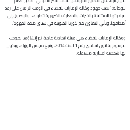
من جانبه، قال الدكتور المهندس محمد ناصر الأحبابي، المدير العام
للوكالة: “تصب جهود وكالة الإمارات للفضاء في الوقت الراهن على رفد
مبادراتها المختلفة بالخبرات والمعارف الضرورية لتطورها والوصول إلى
أهدافها، ويأتي التعاون مع كوريا الجنوبية في سياق هذه الجهود”.
ووكالة الإمارات للفضاء هي هيئة اتحادية عامة، تم إنشاؤها بموجب
مرسوم بقانون اتحادي رقم 1 لسنة 2014، وتتبع مجلس الوزراء، ويكون
لها شخصية اعتبارية مستقلة.