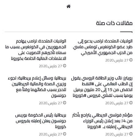
موقع
الويب
مقالات ذات صلة
الولايات المتحدة: ترامب يدعو إلى
الولايات المتحدة: ترامب يهاجم
طرد عضو الكونغرس توماس ماسي
الجمهوريين في الكونغرس بسبب ما
من الحزب الجمهوري الأميركي
سماه تأخيرهم التصويت على
الاعتمادات المالية الخاصة بكورونا
27 مارس,2020
27 مارس,2020
رويترز: نائب وزير الطاقة الروسي يقول
بريطانيا: وسائل إعلام بريطانية: لجوء
إن الطلب العالمي على #النفط
وزيري الصحة والمالية البريطانيين
انخفض من 15 إلى 20 مليون برميل
للحجر بسبب قضائهما وقتاً مع
يوميا بسبب تفشي فيروس #كورونا
جونسون
27 مارس,2020
27 مارس,2020
مؤشر فوتسي البريطاني يتراجع بأكثر
بريطانيا: رئيس الحكومة بوريس
من 4٪ بعد إعلان رئيس الوزراء
جونسون يعلن إصابته بفيروس
البريطاني إصابته بـ ⁧ #كورونا⁩
كورونا
27 مارس,2020
27 مارس,2020