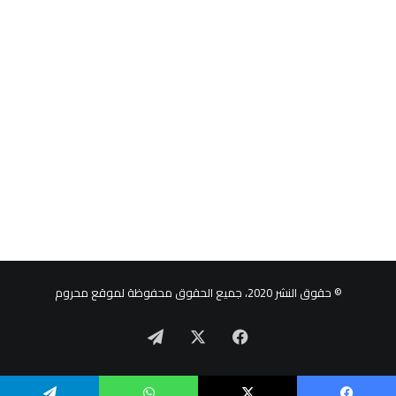
© حقوق النشر 2020، جميع الحقوق محفوظة لموقع محروم
‫X
فيسبوك
تيلقرام