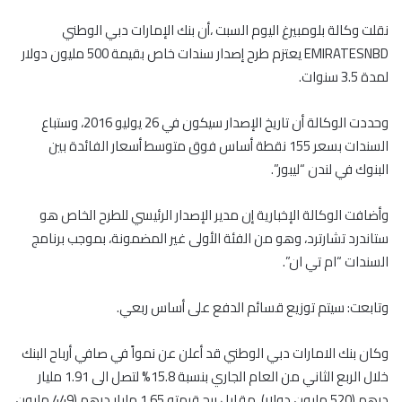
نقلت وكالة بلومبيرغ اليوم السبت ،أن بنك الإمارات دبي الوطني
EMIRATESNBD يعتزم طرح إصدار سندات خاص بقيمة 500 مليون دولار
لمدة 3.5 سنوات.
وحددت الوكالة أن تاريخ الإصدار سيكون في 26 يوليو 2016، وستباع
السندات بسعر 155 نقطة أساس فوق متوسط أسعار الفائدة بين
البنوك في لندن “ليبور”.
وأضافت الوكالة الإخبارية إن مدير الإصدار الرئيسي للطرح الخاص هو
ستاندرد تشارترد، وهو من الفئة الأولى غير المضمونة، بموجب برنامج
السندات “ام تي ان”.
وتابعت: سيتم توزيع قسائم الدفع على أساس ربعي.
وكان بنك الامارات دبي الوطني قد أعلن عن نمواً في صافي أرباح البنك
خلال الربع الثاني من العام الجاري بنسبة 15.8% لتصل الى 1.91 مليار
درهم (520 مليون دولار)، مقابل ربح قيمته 1.65 مليار درهم (449 مليون