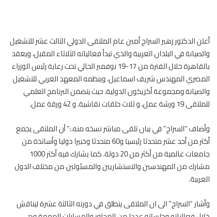
أعلن الدكتور زهير السراج أمين عام الملتقى الدولي الثالث عشر للتشغيل
والصيانة في البلدان العربية والذي تبدأ فعالياته الثلاثاء المقبل، ويعقد
بالقاهرة خلال الفترة من 17-19 نوفمبر الحالي تحت رعاية رئيس الوزراء
المصري المهندس شريف اسماعيل، وينظمه المعهد العربي للتشغيل
والصيانة ومجموعة أكزيكون الدولية، حيث يتضمن البرنامج العلمي
للملتقى 19 ورشة عمل، و ثلاث حلقات نقاشية، و 42 ورقة عمل.
وأضاف “السراج” في بيان تلقى مباشر نسخه منه،:” أن الملتقى يجمع
أكثر من أحد عشر متحدثا رئيسيا و60 متحدثا وخبيرا دوليا وأساتذة من
جامعات عالمية من أكثر من 20 دولة، كما يشارك فيه أكثر 1000
مشارك من المهندسين والاستشاريين والمسئولين من مختلف الدول
العربية.
وأشار “السراج” الى ان الملتقى ينطلق في دورته الثالثة عشرة ليناقش
خلال فعالياته وجلساته عددا من المحاور والمسارات المهمة وهي