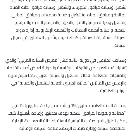
تشغيل وصيانة مرافق الكهرباء، وتشغيل وصيانة مرافق تحلية المياه
المالحة ومرافق المياه، وتشغيل وصيانة مجمعات ومرافق المباني،
وتشغيل وصيانة مرافق النقل والطرق والمرافق البلدية والمرافق
الصحية، و صيانة أنظمة الاتصالات والأنظمة الإلكترونية، إدارة مواد
الصيانة، استشارات الصيانة، وكذلك تدريب وتأهيل العاملين في مجال
الصيانة.
ويصاحب الملتقى في دورته الثالثة عشر “معرض الصيانة العربي” والذي
يُشارك فيه العديد من الشركات الإقليمية والدولية لعرض أحدث الخدمات
والمُنتجات المتعلقة بقطاع التشغيل والصيانة العربي، كما سيتم تكريم
والإعلان عن الفائزين “بجائزة الحريري العربية للتشغيل والصيانة” في
دورتها العاشرة .
وحددت اللجنة العلمية عناوين 19 ورشة عمل جاءت عناوينها كالآتي
:”معاينة وتقويم المرافق الصحية بهدف تحديثها وإعادة تأهيلها، كيف
يمكن تطبيق المواصفات القياسية لاستقراء حالة المعدات؟، الإدارة
المتقدمة لصيانة وإدارة طبقات الرصف، علاقة الصيانة الوقائية