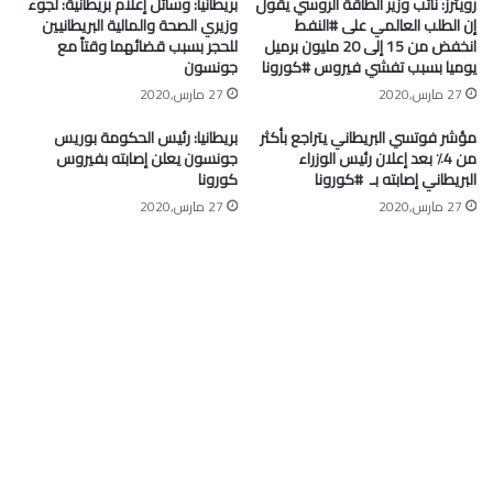
رويترز: نائب وزير الطاقة الروسي يقول
بريطانيا: وسائل إعلام بريطانية: لجوء
إن الطلب العالمي على #النفط
وزيري الصحة والمالية البريطانيين
انخفض من 15 إلى 20 مليون برميل
للحجر بسبب قضائهما وقتاً مع
يوميا بسبب تفشي فيروس #كورونا
جونسون
27 مارس,2020
27 مارس,2020
مؤشر فوتسي البريطاني يتراجع بأكثر
بريطانيا: رئيس الحكومة بوريس
من 4٪ بعد إعلان رئيس الوزراء
جونسون يعلن إصابته بفيروس
البريطاني إصابته بـ ⁧ #كورونا⁩
كورونا
27 مارس,2020
27 مارس,2020