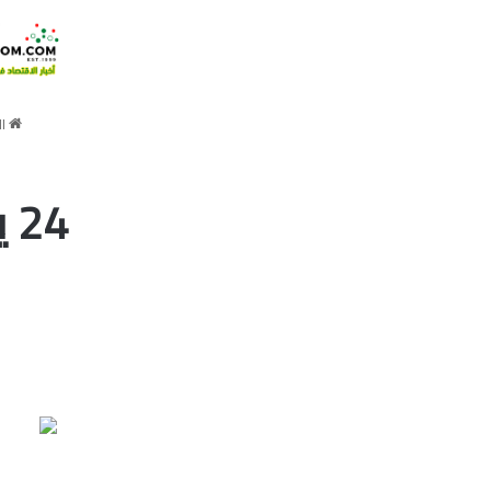
ال
24