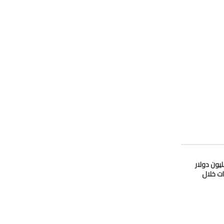
دو” تدفع 33 مليون دولار
ات خلال