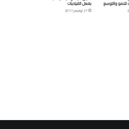
ك للنمو والتوسع
بفعل القياديات
27 نوفمبر,2017