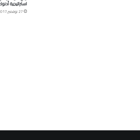
استراتيجية أدنو
27 نوفمبر,2017