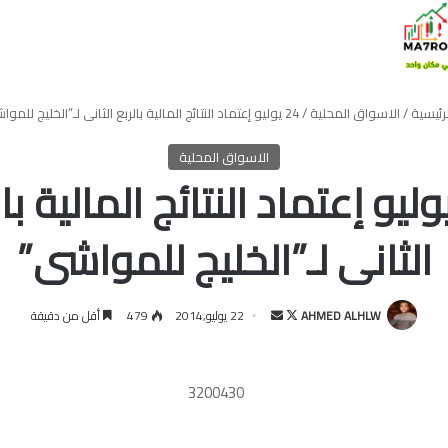
رئيسية
/
الاسواق المحلية
/
24 يوليو إعتماد النتائج المالية بالربع الثانى لـ”الخليج للمواشى”
الاسواق المحلية
 يوليو إعتماد النتائج المالية با
الثانى لـ”الخليج للمواشى”
تابع
أرسل
AHMED ALHLW
22 يوليو,2014
479
أقل من دقيقة
على
بريدا
X
إلكترونيا