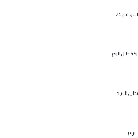
أعلنت شركة الخليج للمواشى عن موعد إجتماع مجلس الإدارة الرابع لعام 2014 يوم الخميس الموافق 24
كة خلال الربع
زن التبريد