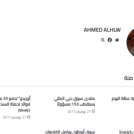
AHMED ALHLW
موقع
‫X
فيسبوك
الويب
صلة
ية عطلة اليوم
منتدى سوق دبي المالي
أوري
يستقطب 153 مسؤولاً
فوائد لحملة السند
ديسمبر
27 نوفمبر,2017
27 نوفمبر,2017
اعتمدنا
سوق أبوظبي يواصل التراجعات