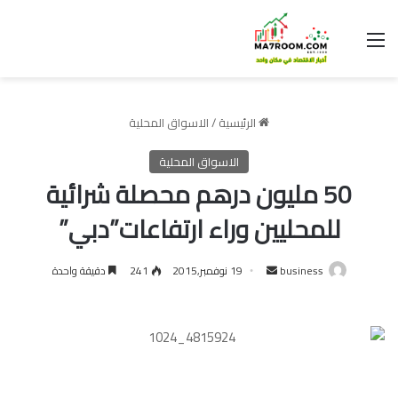
القائمة
الرئيسية
/
الاسواق المحلية
الاسواق المحلية
50 مليون درهم محصلة شرائية
للمحليين وراء ارتفاعات”دبي”
أرسل
business
19 نوفمبر,2015
241
دقيقة واحدة
بريدا
إلكترونيا