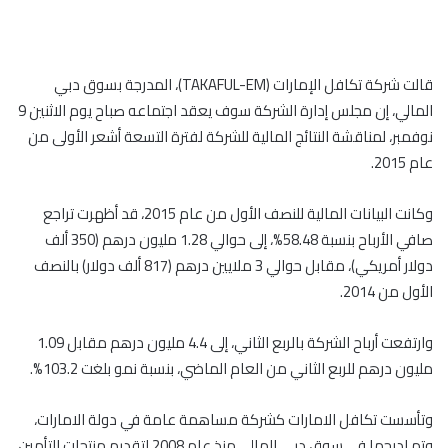
قالت شركة تكافل الإمارات (TAKAFUL-EM)، المدرجة بسوق دبي
المالي، إن مجلس إدارة الشركة سوف يعقد اجتماعه صباح يوم الاثنين 9
نوفمبر، لمناقشة النتائج المالية للشركة لفترة التسعة أشعر الأولى من
عام 2015.
وكانت البيانات المالية للنصف الأول من عام 2015، قد أظهرت تراجع
صافي الأرباح بنسبة 58.48%، إلى حوالي 1.28 مليون درهم (350 ألف
دولار أمريكي)، مقابل حوالي 3 ملايين درهم (817 ألف دولار) بالنصف
الأول من 2014.
وارتفعت أرباح الشركة بالربع الثاني، إلى 4.4 مليون درهم مقابل 1.09
مليون درهم للربع الثاني من العام الماضي، بنسبة نمو بلغت 103.2%.
وتأسست تكافل الامارات كشركة مساهمة عامة في دولة الامارات،
وتم ادرجها في سوق دبي المالي منذ عام 2008 لتقديم منتجات التأمين