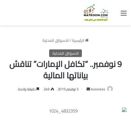
القائمة
الرئيسية
/
الاسواق المحلية
الاسواق المحلية
9 نوفمبر.. “تكافل الإمارات” تناقش
بياناتها المالية
أرسل
business
5 نوفمبر,2015
249
دقيقة واحدة
بريدا
إلكترونيا