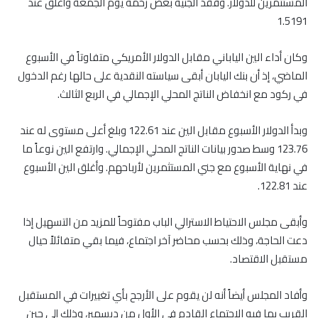
المستثمرين للدولار. وفقد الجنيه بعض زخمه يوم الجمعة وأغلق عند
1.5191
وكان أداء الين الياباني مقابل الدولار الأمريكي متفاوتاً في الأسبوع
الماضي، إذ أن بنك اليابان أبقى سياسته النقدية على حالها رغم الدخول
في ركود مع انخفاض الناتج المحلي الإجمالي في الربع الثالث.
وبدأ الدولار الأسبوع مقابل الين عند 122.61 وبلغ أعلى مستوى له عند
123.76 وسط صدور بيانات الناتج المحلي الإجمالي. وارتفع الين نوعاً ما
في نهاية الأسبوع مع جني المستثمرين لأرباحهم. وأغلق الين الأسبوع
عند 122.81.
وأبقى مجلس الاحتياط الاسترالي الباب مفتوحاً للمزيد من التسهيل إذا
دعت الحاجة، وذلك بحسب محاضر آخر اجتماع، فيما بقي متفائلاً حيال
مستقبل الاقتصاد.
وأفاد المجلس أيضاً أنه لن يقوم على الأرجح بأي تغييرات في المستقبل
القريب بما فيه الاجتماع القادم في الأول من ديسمبر، وذلك إلى حين