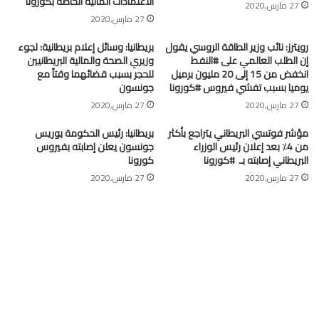
الاعتمادات المالية الخاصة بكورونا
27 مارس,2020
27 مارس,2020
رويترز: نائب وزير الطاقة الروسي يقول
بريطانيا: وسائل إعلام بريطانية: لجوء
إن الطلب العالمي على #النفط
وزيري الصحة والمالية البريطانيين
انخفض من 15 إلى 20 مليون برميل
للحجر بسبب قضائهما وقتاً مع
يوميا بسبب تفشي فيروس #كورونا
جونسون
27 مارس,2020
27 مارس,2020
مؤشر فوتسي البريطاني يتراجع بأكثر
بريطانيا: رئيس الحكومة بوريس
من 4٪ بعد إعلان رئيس الوزراء
جونسون يعلن إصابته بفيروس
البريطاني إصابته بـ ⁧ #كورونا⁩
كورونا
27 مارس,2020
27 مارس,2020