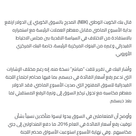
قال بنك الكويت الوطني (NBK)، المدرج بالسوق الكويتي، إن الدولار ارتفع
بداية الأسبوع الماضي مقابل معظم العملات الرئيسة مع استمراره
بالاستفادة من الاختلاف في السياسة النقدية بين مجلس الاحتياط
الفيدرالي وغيره من البنوك المركزية الرئيسة، خاصة البنك المركزي
الأوروبي.
وأشار البنك في تقرير تلقت “مباشر” نسخة منه، إنه رغم مختلف الإشارات
التي تدعم رفع أسعار الفائدة في ديسمبر، بما فيها محاضر اجتماع اللجنة
الفيدرالية للسوق المفتوح التي صدرت الأسبوع الماضي، فقد الدولار
معظم مكاسبه مع تحول تركيز السوق إلى وتيرة الرفع المستقبلي لما
بعد ديسمبر.
وأوضح أن المتعاملين في السوق يبدوا ليسوا متأكدين نسبياً بشأن
توقيت رفع أسعار الفائدة في العام 2016، ما دفع المتداولين إلى جني
مكاسبهم . وفي نهاية الأسبوع استوعبت الأسواق محضر اللجنة