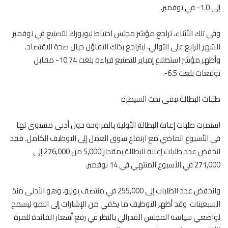
إلى 1.0- في نوفمبر.
وفي تلك الأثناء، تراجع مؤشر مجلس احتياط نيويورك للتصنيع في نوفمبر
للشهر الرابع على التوالي، ليتراجع بذلك التفاؤل حيال صحة الاقتصاد.
وأظهر مؤشر استطلاع إمباير للتصنيع قراءة بلغت 10.74- مقابل
توقعات بلغت 6.5-.
طلبات البطالة تبقى تحت السيطرة
استمرت طلبات إعانة البطالة الأولية بالمراوحة حول أدنى مستوى لها
في الأسبوع الماضي مع ارتفاع سوق العمل إلى التوظيف الكامل. فقد
انخفض عدد طلبات إعانة البطالة بمقدار 5,000 من 276,000 إلى
271,000 في الأسبوع المنتهي في 14 نوفمبر.
وانخفض عدد الطلبات إلى 255,000 في منتصف يوليو، وهو الأدنى منذ
السبعينات. وقد أظهر التوظيف ما يكفي من الإشارات إلى النمو ليسمح
لواضعي سياسة المجلس الفدرالي بالنظر في رفع أسعار الفائدة للمرة