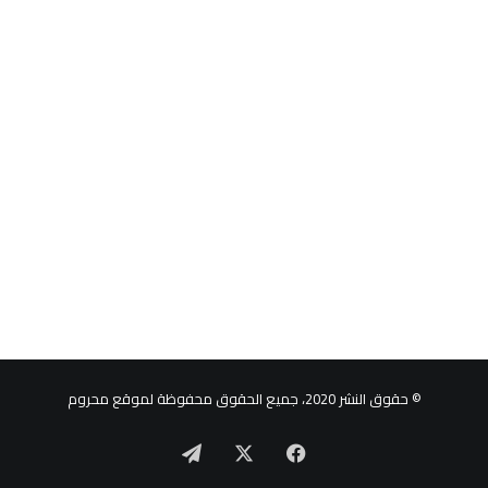
© حقوق النشر 2020، جميع الحقوق محفوظة لموقع محروم
‫X
فيسبوك
تيلقرام