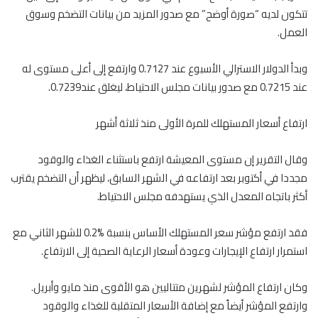
تتكون لديه “صورة أوضح” مع صدور المزيد من بيانات التضخم وسوق
العمل.
وبدأ الدولار الاسترالي الأسبوع عند 0.7127 وارتفع إلى أعلى مستوى له
عند 0.7215 مع صدور بيانات مجلس الاحتياط، ليغلق عند0.7239.
ارتفاع أسعار المستهلك للمرة الأولى منذ ثلاثة أشهر
وقال التقرير إن مستوى المعيشة ارتفع باستثناء الغذاء والوقود
مجددا في أكتوبر بعد ارتفاعه في الشهر السابق، ليظهر أن التضخم يقترب
أكثر باتجاه المعدل الذي يستهدفه مجلس الاحتياط.
فقد ارتفع مؤشر سعر المستهلك الأساس بنسبة %0.2 للشهر الثاني مع
استمرار ارتفاع الإيجارات وعودة أسعار الرعاية الصحية إلى الارتفاع.
وكان ارتفاع المؤشر لشهرين متتاليين هو الأقوى منذ مايو وأبريل.
وارتفع المؤشر أيضاً مع إضافة الأسعار المتقلبة للغذاء والوقود