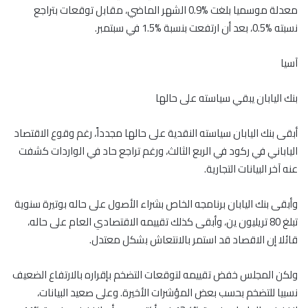
معدلة موسميا بلغت %0.9 الشهر الماضي، مقابل توقعات بتراجع
نسبته %0.5، بعد أن ارتفعت بنسبة %1.5 في سبتمبر.
آسيا
بنك اليابان يبقي سياسته على حالها
أبقى بنك اليابان سياسته النقدية على حالها مجدداً، رغم وقوع الاقتصاد
الياباني في ركود في الربع الثالث، ورغم تراجع حاد في الواردات كشفت
عنه آخر البيانات التجارية.
وأبقى بنك اليابان برنامجه الخاص بشراء الأصول على حاله بوتيرة سنوية
تبلغ 80 تريليون ين، وأبقى كذلك تقييمه الاقتصادي العام على حاله،
قائلا إن الاقصاد قد استمر بالانتعاش بشكل معتدل.
ولكن المجلس خفض تقييمه لتوقعات التضخم بإقراره بالارتفاع الضعيف
نسبيا للتضخم بحسب بعض المؤشرات الأخيرة. وعلى صعيد البيانات،