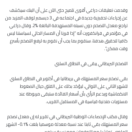
وقدمت تعليقات دراغي أقوى تلميح حتى الآن على أن البنك سيكشف
عن إجراءات تحفيزية جديدة في اجتماعه في 3 ديسمبر لوقف المزيد من
تراجع معدل التضخم دون نسبته المستهدفة البالغة %2. وقال دراغي
في مؤتمر في فرانكفورت أنه “إذا قررنا أن المسار الحالي لسياستنا ليس
كافيا لتحقيق هدفنا، سنقوم بما يجب أن نقوم به لرفع التضخم بأسرع
وقت ممكن”.
التضخم البريطاني يبقى في النطاق السلبي
بقي تضخم سعر المستهلك في بريطانيا في أكتوبر في النطاق السلبي
للشهر الثاني على التوالي، ليؤكد بذلك على القلق حيال الضغوط
الانكماشية ويدعم الرأي بأن أسعار الفائدة ستبقى مربوطة عند
مستويات متدنية قياسية في المستقبل القريب.
وقال مكتب الإحصاءات الوطنية البريطاني في تقرير له إن معدل تضخم
سعر المستهلك بقي ثابتا عند نسبة معدلة موسميا بلغت %0.1- الشهر
الماضي، تماشيا مع التوقعات ومع نسبة سبتمبر.