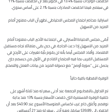
انخفضت الواردات بنسبة %13.4 في أكتوبر بعد أن انخفضت بنسبة %11
في سبتمبر، فيما انخفضت الصادرات بنسبة %2.1 على أساس سنوي.
استراليا: محاضر اجتماع المجلس الاحتياطي تظهر أن الباب مفتوح أمام
المزيد من التسهيل
أبقى مجلس الاحتياط الأسترالي، في اجتماعه الأخير، الباب مفتوحا أمام
المزيد من التسهيل إذا دعت الحاجة، في حين بقي متفائلا تجاه مستقبل
الاقتصاد. وأفاد المجلس أيضا بأنه لن يقوم بأية تغييرات على الأرجح في
المستقبل القريب بما فيه الاجتماع القادم في الأول من ديسمبر حتى
يحصل على “صورة أوضح” مع حصوله المزيد من بيانات العمل والتضخم.
الوفرة النفطية باقية حالياً
تم التداول بالنفط يوم الجمعة عند أدنى سعر له منذ ثلاثة أشهر على
خلفية الوفرة المستمرة التي خفضت الأسعار بنسبة %13 منذ بداية
نوفمبر. وأغلق خام غرب تكساس المتوسط الأسبوع عند 40.90$ بعد أن
انخفض إلى 39.89$ سابقا، وهو أدنى سعر له منذ 27 أغسطس