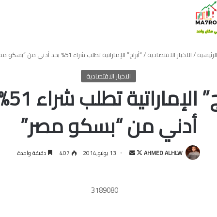
لرئيسية
/
الاخبار الاقتصادية
/
“أبراج” الإماراتية تطلب شراء 51% بحد أدني من “بسكو مصر”
الاخبار الاقتصادية
“أبراج” 
أدني من “بسكو مصر”
تابع
أرسل
AHMED ALHLW
13 يوليو,2014
407
دقيقة واحدة
على
بريدا
X
إلكترونيا