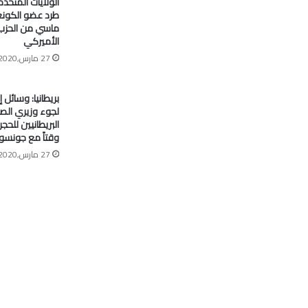
الولايات المتحدة
طرد عضو الكون
ماسي من الحزب
الأميركي
27 مارس,2020
بريطانيا: وسائل إ
لجوء وزيري الصح
البريطانيين للح
وقتاً مع جونسو
27 مارس,2020