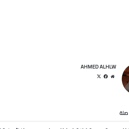
AHMED ALHLW
موقع
‫X
فيسبوك
الويب
صلة