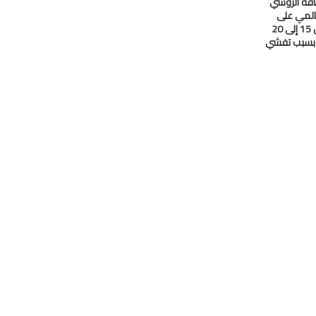
لطاقة الروسي
المي على
#النفط انخفض من 15 إلى 20
ا بسبب تفشي