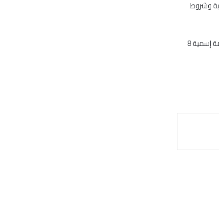
ية وشروط
يبلغ رأسمال بسكو مصر المصدر والمدفوع 92 مليون جنيه موزعاً على 11.5 مليون سهم بقيمة إسمية 8