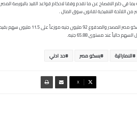
بما في ذلم الافصاح عن ما تقدم وفقا لاحكام قواعد القيد بالبورصة المصر
ر من اللائحة التنفيذية لقانون سوق المال .
سهم حالياً عند مستوى 65.88 جنيه.
الاماراتية
بسكو مصر
حد ادني
مشاركة عبر البريد
طباعة
‫X