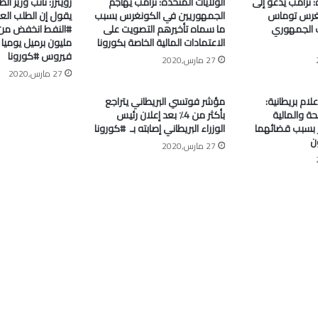
: ترامب يدعو إلى
الولايات المتحدة: ترامب يهاجم
رويترز: نائب وزير ا
غرس توماس
الجمهوريين في الكونغرس بسبب
يقول إن الطلب الع
 الجمهوري
ما سماه تأخيرهم التصويت على
الاعتمادات المالية الخاصة بكورونا
مليون برميل يومي
فيروس #كورونا
27 مارس,2020
27 مارس,2020
علام بريطانية:
مؤشر فوتسي البريطاني يتراجع
ة والمالية
بأكثر من 4٪ بعد إعلان رئيس
جر بسبب قضائهما
الوزراء البريطاني إصابته بـ ⁧ #كورونا⁩
ن
27 مارس,2020