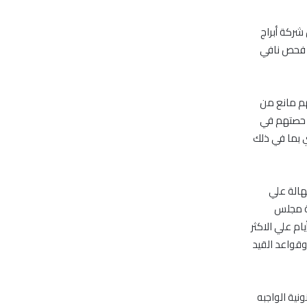
شركة أبراج
ء فحص نافي
، إن مساهمين يملكون نحو 60% ليس لديهم مانع من
يع حصتهم في
 بما في ذلك
هالة علي
اً من تاريخ موافقة مجلس
ة علي اجراء الفحص والافصاح عن نيته في تقديم عرض شراء اجباري من عدمه خلال 5 أيام علي الاكثر
ة احكام وقواعد القيد
ونية الواجبه