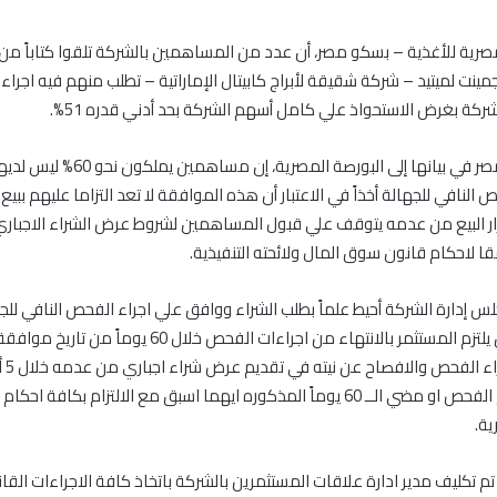
رية للأغذية – بسكو مصر، أن عدد من المساهمين بالشركة تلقوا كتاباً من 
ينت لميتيد – شركة شقيقة لأبراج كابيتال الإماراتية – تطلب منهم فيه اجرا
شركة بغرض الاستحواذ علي كامل أسهم الشركة بحد أدني قدره 51%.
وقالت بسكو مصر في بيانها إلى البورصة المصرية
 النافي للجهالة أخذاً في الاعتبار أن هذه الموافقة لا تعد التزاما عليهم بب
ار البيع من عدمه يتوقف علي قبول المساهمين لشروط عرض الشراء الاجباري
ا لاحكام قانون سوق المال ولائحته التنفيذية.
 إدارة الشركة أحيط علماً بطلب الشراء ووافق علي اجراء الفحص النافي للج
الشركة علي ان يلتزم المستثمر بالانتهاء من اجراءات الفحص خلال 60 يوم
الادار
من تاريخ اتمام الفحص او مضي الــ 60 يوماً المذكوره ايهما اسبق مع الالتزام بكاف
ية.
تم تكليف مدير ادارة علاقات المستثمرين بالشركة باتخاذ كافة الاجراءات القان