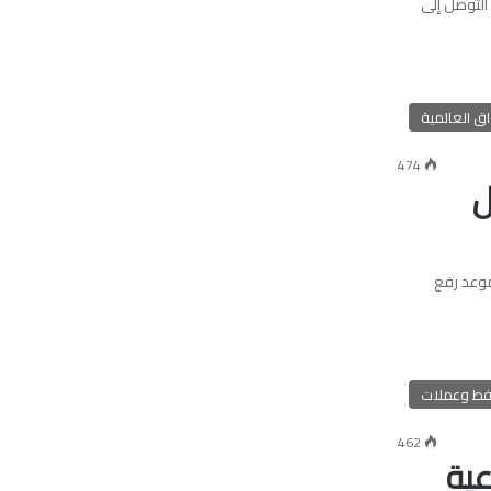
التوصل إلى
ق العالمية
474
ل
موعد رفع
فط وعملات
462
ية