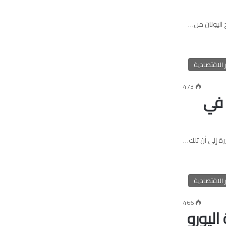
 اليونان من…
ر الاقتصادية
473
 في
ة إلى أن تلك…
ر الاقتصادية
466
ليورو