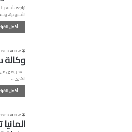
تراجعت أسعار ال
الأسبوعية، وس
أكمل القرا
HMED ALHLW
وكالة ست
بعد يومين من خف
الكبرى…
أكمل القرا
HMED ALHLW
المانيا 