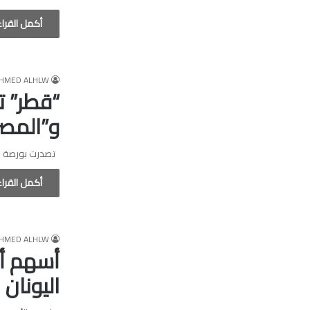
أكمل القرا
HMED ALHLW
“قطر” ت
و”المصر
تصدرت بورصة قطر 5 أسواق خليجية خاسرة خلال الأسبوع الثاني من شهر يونيو، ف
أكمل القرا
HMED ALHLW
أسهم أو
اليونان