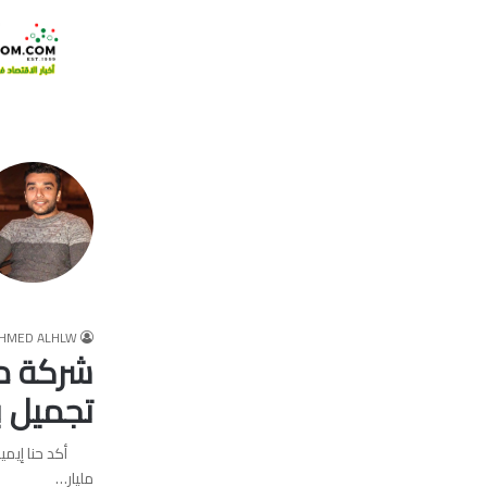
HMED ALHLW
شركة ما
تجميل ب
أكد حنا إيميل م
مليار…