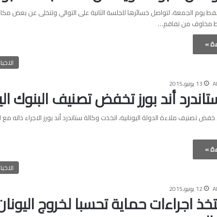
نفط يوم الجمعة، لتواصل خسائرها للجلسة الثانية على التوالي وتتخلى عن بعض مكا
ط مخاوف من تفاقم…
ءة »
الاخبا
A
13 يونيو,2015
اندرد أند بورز تخفض تصنيف البنوك اليو
ض تصنيف ملاءة الدولة اليونانية، اتخذت وكالة ستاندرد أند بورز الاجراء ذاته مع ال
ءة »
الاخبا
A
12 يونيو,2015
تتخذ اجراءات حماية تحسبا لخروج اليونا