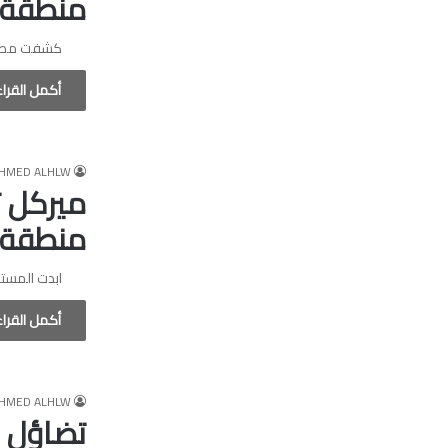
منطقة ا
كشفت مصادر اعلا
أكمل القرا
HMED ALHLW
ميركل ت
منطقة ا
ابدت المستشارة
أكمل القرا
HMED ALHLW
تضاؤل ا