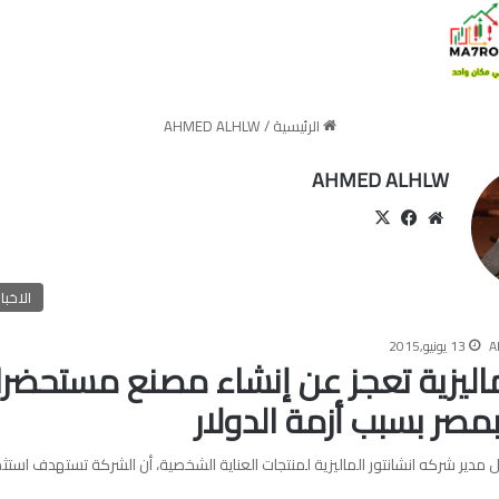
الرئيسية
/
AHMED ALHLW
AHMED ALHLW
موقع
‫X
فيسبوك
الويب
الاخبا
A
13 يونيو,2015
ليزية تعجز عن إنشاء مصنع مستحضر
مصر بسبب أزمة الدولار
دير شركه انشانتور الماليزية لمنتجات العناية الشخصية، أن الشركة تستهدف استث