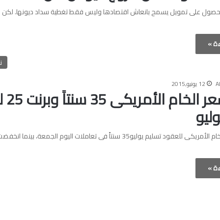
حصول على تمويل يسمح بانعاش اقتصادها وليس فقط تغطية سداد ديونها. لكن 
ءة »
ن
A
12 يونيو,2015
تراجع سع
وليو
تراجع سعر الخام الأمريكى للعقود تسليم يوليو35 سنتاً فى تعاملات اليوم الجمعة، ب
ءة »