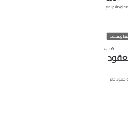
مفاوضاتها مع
فط وعملات
479
ر الخام الأمريكى 35 سنتاً وبرنت 25 لعقود
ينما انخفضت عقود خام