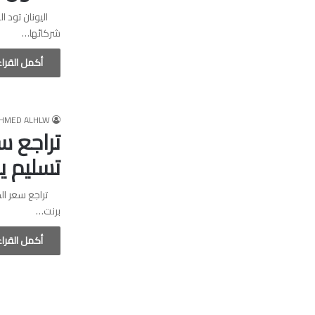
اليونان تود ال
شركائها…
أكمل القرا
HMED ALHLW
تسليم ي
برنت…
أكمل القرا