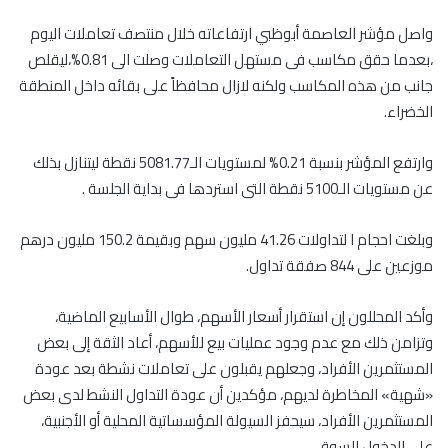
واصل مؤشر العاصمة أبوظبي ارتفاعاته خلال منتصف تعاملات اليوم
،بعدما حقق مكاسب فى مستهل التعاملات وصلت الى 0.81%،ليقلص
جانب من هذه المكاسب ولكنه لازال محافظاً على بقائه داخل المنطقة
الخضراء.
وارتفع المؤشر بنسبة 0.21% لمستويات الـ5081.77 نقطة ليتنازل بذلك
عن مستويات الـ5100 نقطة التى استردها فى بداية الجلسة .
وبلغت احجام ا لتداولات 41.26 مليون سهم وبقيمة 150.2 مليون درهم
موزعين على 844 صفقة تداول.
وأكد المحللون إن استقرار أسعار الأسهم، طوال الأسابيع الماضية،
وتزامن ذلك مع عدم وجود عمليات بيع للأسهم، أعاد الثقة إلى بعض
المستثمرين الأفراد، وجعلهم يقبلون على تعاملات نشطة بعد عودة
«شهية» المخاطرة لديهم، مؤكدين أن عودة التداول النشط لدى بعض
المستثمرين الأفراد، سيحفز السيولة المؤسساتية المحلية أو الأجنبية،
على الدخول للسوق.