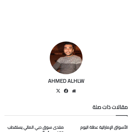
AHMED ALHLW
موقع
‫X
فيسبوك
الويب
مقالات ذات صلة
الأسواق الإماراتية عطلة اليوم
منتدى سوق دبي المالي يستقطب