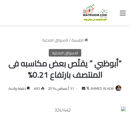
القائمة
الرئيسية
/
الاسواق المحلية
الاسواق المحلية
“أبوظبي ” يقلًص بعض مكاسبه فى
المنتصف بارتفاع 0.21%
تابع
أرسل
AHMED ALHLW
31 أغسطس,2014
482
دقيقة واحدة
على
بريدا
X
إلكترونيا