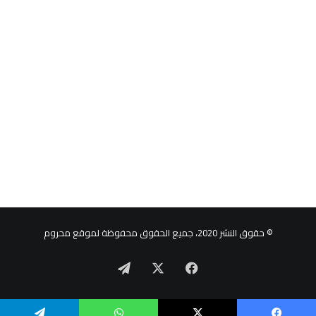
© حقوق النشر 2020، جميع الحقوق محفوظة لموقع محروم
‫X
فيسبوك
تيلقرام