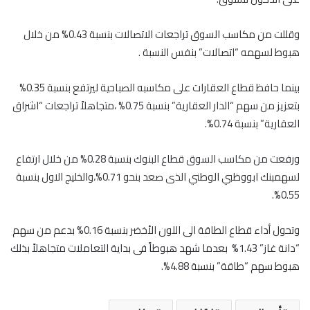
وقللت من مكاسب السوق تراجعات الاتصالات بنسبة 0.43% من خلال
هبوط لسهمه “اتصالات” بنفس النسبة .
بينما حافظ قطاع العقارات على مكاسبه الصباحية ليرتفع بنسبة 0.35%
بتعزيز من سهم “الدار العقارية” بنسبة 0.75% ،متجاهلاً تراجعات “اشراق
العقارية” بنسبة 0.74%.
ورفعت من مكاسب السوق قطاع البنوك بنسبة 0.28% من خلال ارتفاع
لسهمبنك ابووظبي الوطني الذى صعد بنحو 0.71%،والخليج الاول بنسبة
0.55%.
وتحول أداء قطاع الطاقة الى اللون الأخضر بنسبة 0.16% بدعم من سهم
“دانة غاز” 1.43% بعدما شهد هبوطاً فى بداية التعاملات متجاهلاً بذلك
هبوط سهم “طاقة” بنسبة 4.88%.