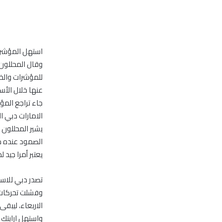
استهل المؤشر العام ل
وقال المحللون
للمؤشرات والخرو
عنها خلال الأسب
الامارات دبي الو
يعتبر أمرا جيد 
تصدر دبي للاستثمار قائمة 5 أسهم جاءت ف
وفشلت تحركات 
الاربعاء، ليبقى
واستهل ارابتك تعاملات 