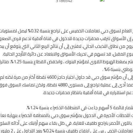
سوق دبي تعاملات الخميس على تراجع بنسبة 0.32% ليصل لمستويات 4493 نقطة .
 إن الأسواق تترقب محفزات جديدة للدخول في قناة أفقية تدعم فرص الصعود
ج من نطاق التذبذب الحالي، لافتين إلى أن نتائج الربع الثاني التي يتوقع أن يبد
وع المقبل، قد تسهم في تحريك الأسواق والابتعاد عن دائرة التأرجح الحالية.
جاء تراجع المؤشر بضغط الهبوط القوى لمؤشر ا
طني بنسبة 6% .
يشير المحللون إلى أن مؤشر سوق دبي قد حاول اختبار حاجز 4600 نقطة أك
لدعم استقراره في قناة أفقية بانتظار محفزات جديدة.
ي المنطقة الخضراء بنسبة 1.24%.
اللحظات الأخيرة في الدخول بمؤشر سوق دبي بالمنطقة الخضراء بنهاية تع
 باللون الأحمر بتراجع طفيف للغاية، في ظل بقاء سهم أرابتك على أدائه السلبي
الخمي س على ارتفاع طفيف بنسبة 0.24% بعد التداول على 2 مليون سهم.