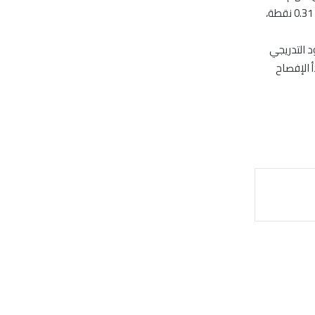
وأنهى المؤشر العام للسوق جلسة الاربعاء على تراجع طفيف لم يتجاوز 0.01%، أو ما يساوي 0.31 نقطة،
 التدريجي
أ الإفصاح