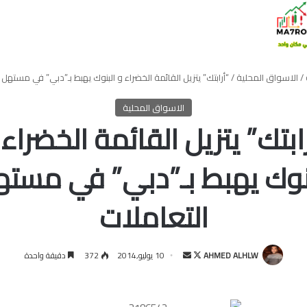
/
الاسواق المحلية
/
“أرابتك” يتزيل القائمة الخضراء و البنوك يهبط بـ”دبي” في مستهل 
الاسواق المحلية
رابتك” يتزيل القائمة الخضراء 
نوك يهبط بـ”دبي” في مست
التعاملات
تابع
أرسل
AHMED ALHLW
10 يوليو,2014
372
دقيقة واحدة
على
بريدا
X
إلكترونيا