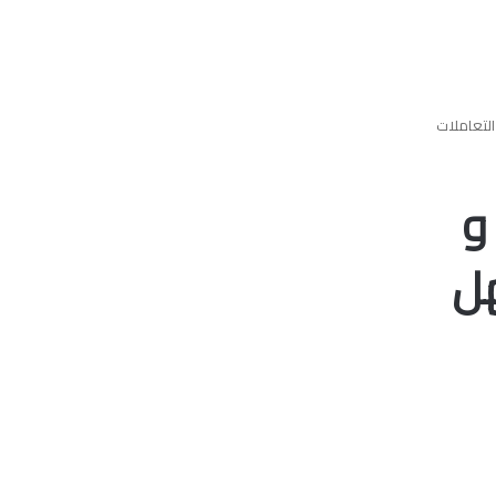
التعاملات
و
هل