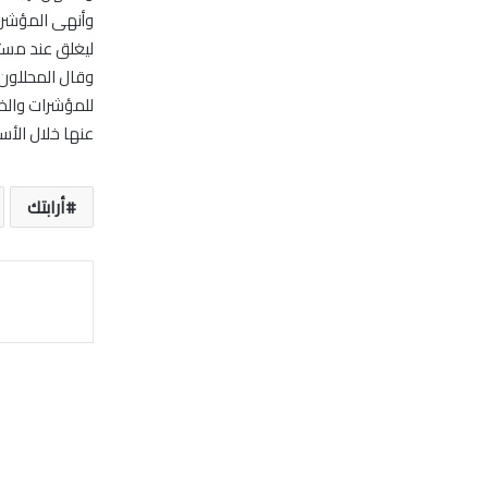
ليغلق عند مستوى 4507.93 نقطة، ليظل محتفظا بح
وقال المحللون
للمؤشرات والخرو
عنها خلال الأسب
أرابتك