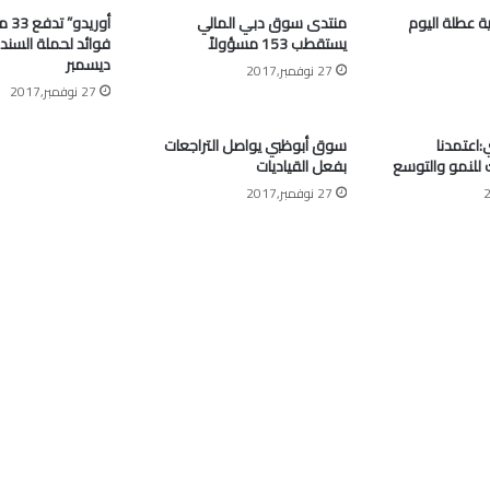
ية عطلة اليوم
منتدى سوق دبي المالي
أوري
يستقطب 153 مسؤولاً
فوائد لحملة السند
ديسمبر
27 نوفمبر,2017
27 نوفمبر,2017
اعتمدنا
سوق أبوظبي يواصل التراجعات
ك للنمو والتوسع
بفعل القياديات
27 نوفمبر,2017