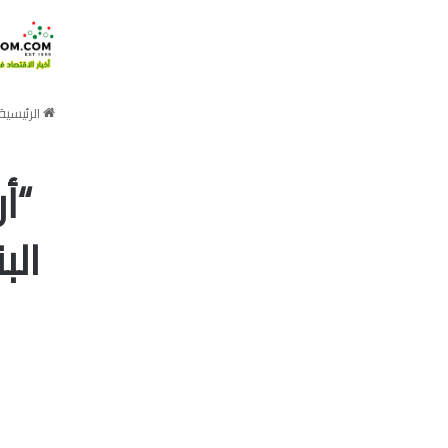
الرئيسية
“أ
الب