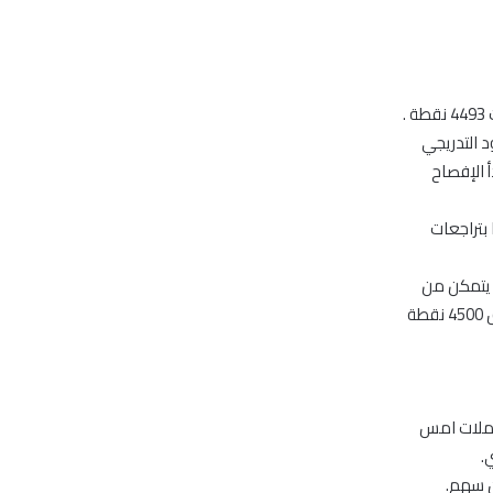
 التدريجي
أ الإفصاح
لبنوك ، وانخفض القطاع بنسبة 1.25%، متاثرا بتراجعات
ثر من مرة لكنه لم يتمكن من
الصمود عنده مما أدى إلى عملية تراجع إلى مستوى 4880 نقطة، ولكن تماسك السوق فوق 4500 نقطة
املات امس
.