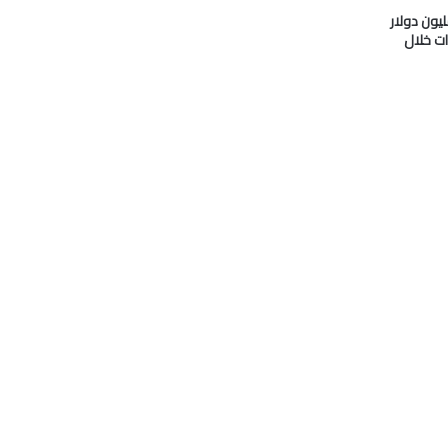
دو” تدفع 33 مليون دولار
ات خلال