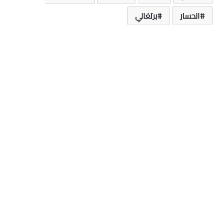
انحسار
برتغالي