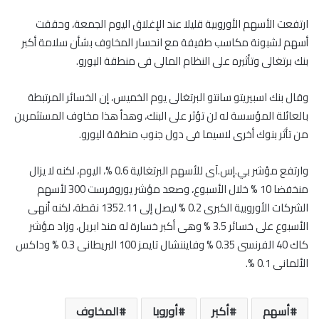
ارتفعت الأسهم الأوروبية قليلا عند الإغلاق اليوم الجمعة، وحققت
أسهم لشبونة مكاسب طفيفة مع انحسار المخاوف بشأن سلامة أكبر
بنك برتغالى وتأثيره على النظام المالى فى منطقة اليورو.
وقال بنك اسبيريتو سانتو البرتغالى يوم الخميس، إن الخسائر المرتبطة
بالعائلة المؤسسة له لن تؤثر على البنك، وهدأ هذا مخاوف المستثمرين
من تأثر بنوك أخرى لاسيما فى دول جنوب منطقة اليورو.
وارتفع مؤشر بي.إس.آى للأسهم البرتغالية 0.6 %، اليوم، لكنه لا يزال
منخفضا 10 % خلال الأسبوع، وصعد مؤشر يوروفرست 300 لأسهم
الشركات الأوروبية الكبرى 0.2 % ليصل إلى 1352.11 نقطة، لكنه أنهى
الأسبوع على خسائر 3.5 % وهى أكبر خسارة له منذ ابريل، وزاد مؤشر
كاك 40 الفرنسى 0.35 % وفايننشال تايمز 100 البريطانى 0.3 % وداكس
الألمانى 0.1 %.
أسهم
أكبر
أوروبا
المخاوف