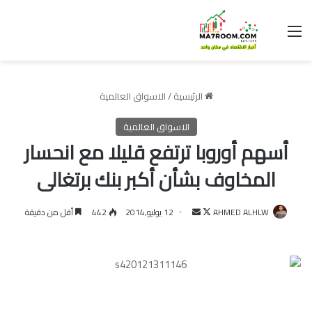
القائمة
الرئيسية
/
الاسواق العالمية
الاسواق العالمية
أسهم أوروبا ترتفع قليلا مع انحسار
المخاوف بشأن أكبر بنك برتغالى
تابع
أرسل
AHMED ALHLW
12 يوليو,2014
442
أقل من دقيقة
على
بريدا
X
إلكترونيا