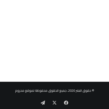
© حقوق النشر 2020، جميع الحقوق محفوظة لموقع محروم
‫X
فيسبوك
تيلقرام