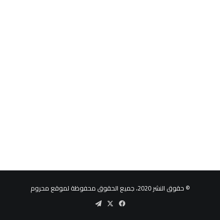
© حقوق النشر 2020، جميع الحقوق محفوظة لموقع محروم
‫X
فيسبوك
تيلقرام