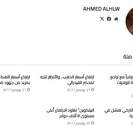
AHMED ALHLW
موقع
‫X
فيسبوك
الويب
صلة
” أعلى 63 دولاراً مع تراجع
ارتفاع أسعار الذهب.. والأنظار تتجه
ارتفاع أسعار النفط
ة للولايات
لمحضر الفيدرالي
بمزيد من جهود ض
21 نوفمبر,2017
21 نوفمبر,2017
التركي تفشل في
البيتكوين” تعاود الارتفاع أعلى
ة
مستوى 8 آلاف دولار
20 نوفمبر,2017