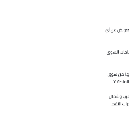
للتعويض عن أي
 تلبية احتياجات السوق
تها من سوق
المنطقة”.
 غرب وشمال
ات النفط.