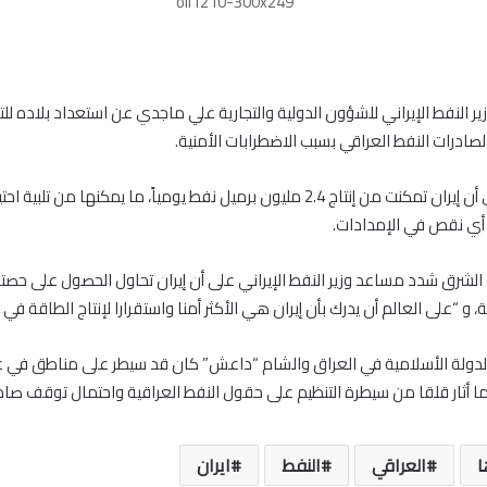
ر النفط الإيراني للشؤون الدولية والتجارية علي ماجدي عن استعداد بلاده 
درات النفط العراقي بسبب الاضطرابات الأمنية.
وأضاف ماجدي أن إيران تمکنت من إنتاج 2.4 مليون برميل نفط يومياً، ما يمكنها من
ي نقص في الإمدادات.
شرق شدد مساعد وزير النفط الإيراني على أن إيران تحاول الحصول على حص
، و “على العالم أن يدرك بأن إيران هي الأکثر أمنا واستقرارا لإنتاج الطاقة في 
 الدولة الأسلامية في العراق والشام “داعش” كان قد سيطر على مناطق في
ا أثار قلقا من سيطرة التنظيم على حقول النفط العراقية واحتمال توقف صادر
ا
العراقي
النفط
ايران