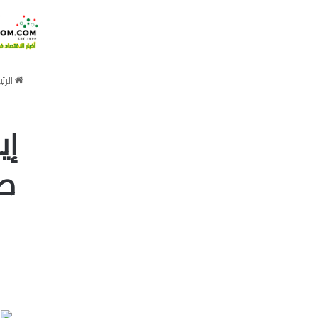
الرئ
إي
صا