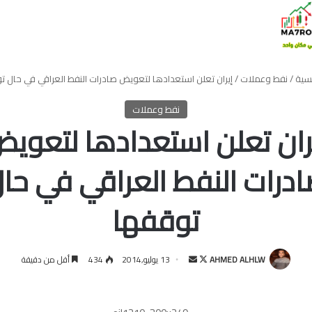
يسية
/
نفط وعملات
/
إيران تعلن استعدادها لتعويض صادرات النفط العراقي في حال ت
نفط وعملات
ران تعلن استعدادها لتعوي
درات النفط العراقي في حا
توقفها
تابع
أرسل
AHMED ALHLW
13 يوليو,2014
434
أقل من دقيقة
على
بريدا
X
إلكترونيا